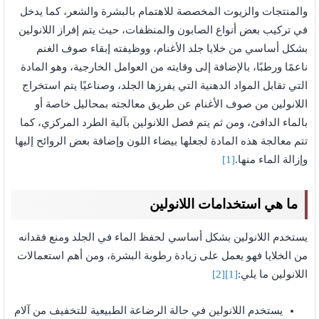
والمنتجات والزيوت المخصصة للاهتمام بالبشرة والشعر، كما يدخل
في تركيب بعض أنواع الصابون والمنظفات، حيث يتم إفراز اللانولين
بشكل أساسي من خلايا جلد الأغنام، ووظيفته إبقاء صوف الغنم
ناعمًا ورطبًا، بالإضافة إلى وقايته من العوامل الخارجية، وهو المادة
التي تقابل المواد الدهنية التي يفرزها الجلد، وصناعيًا يتم استخراج
اللانولين من صوف الأغنام عن طريق معالجته بمحاليل خاصة أو
بالماء الدافئ، ومن ثم يتم فصل اللانولين بآلية الطرد المركزي، كما
تتم معالجة هذه المادة لجعلها بيضاء اللون وإضافة بعض الروائح إليها
وإزالة الماء منها.
[1]
ما هي استخدامات اللانولين
يستخدم اللانولين بشكل أساسي لحفظ الماء في الجلد ومنع فقدانه
من الخلايا فهو يعمل على زيادة رطوبة البشرة، ومن أهم استعمالات
اللانولين ما يلي:
[1]
[2]
يستخدم اللانولين في حالة الرضاعة الطبيعية للتخفيف من آلام