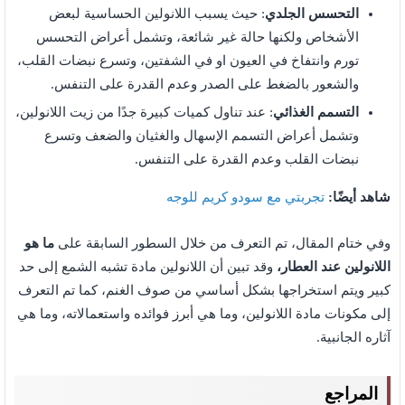
التحسس الجلدي
: حيث يسبب اللانولين الحساسية لبعض
الأشخاص ولكنها حالة غير شائعة، وتشمل أعراض التحسس
تورم وانتفاخ في العيون او في الشفتين، وتسرع نبضات القلب،
والشعور بالضغط على الصدر وعدم القدرة على التنفس.
التسمم الغذائي
: عند تناول كميات كبيرة جدًا من زيت اللانولين،
وتشمل أعراض التسمم الإسهال والغثيان والضعف وتسرع
نبضات القلب وعدم القدرة على التنفس.
شاهد أيضًا:
تجربتي مع سودو كريم للوجه
وفي ختام المقال، تم التعرف من خلال السطور السابقة على
ما هو
اللانولين عند العطار،
وقد تبين أن اللانولين مادة تشبه الشمع إلى حد
كبير ويتم استخراجها بشكل أساسي من صوف الغنم، كما تم التعرف
إلى مكونات مادة اللانولين، وما هي أبرز فوائده واستعمالاته، وما هي
آثاره الجانبية.
المراجع