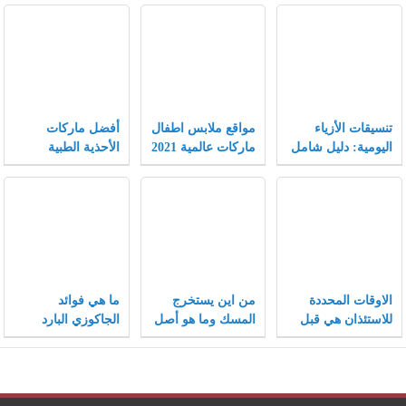
تنسيقات الأزياء
مواقع ملابس اطفال
أفضل ماركات
اليومية: دليل شامل
ماركات عالمية 2021
الأحذية الطبية
يجمع بين الراحة
النسائية
والأناقة لتجربة
تسوق لا مثيل لها.
الاوقات المحددة
من اين يستخرج
ما هي فوائد
للاستئذان هي قبل
المسك وما هو أصل
الجاكوزي البارد
صلاة الفجر وبعد
تسميته وما هي
صلاة
مصادره