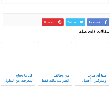
Pinterest
Twitter
Facebook
مقالات ذات صلة
منها آي هيرب
من وظائف
كل ما تحتاج
ومذركير .. أفضل
الضرائب ماليه فقط
لمعرفته عن التداول
كوبونات خصم تلقى
في سوق الفوركس
إقبالاً متزايداً بعام
2021