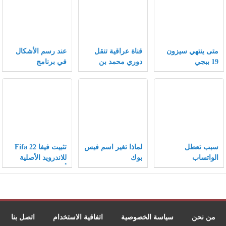
متى ينتهي سيزون
قناة عراقية تنقل
عند رسم الأشكال
19 ببجي
دوري محمد بن
في برنامج
سلمان 2021
الإنكسكيب يمكن
تغيير الأشكال إلى
أشكال أخرى بتغيير
الخصائص .
سبب تعطل
لماذا تغير اسم فيس
تثبيت فيفا Fifa 22
الواتساب
بوك
للاندرويد الأصلية
والانستقرام والفيس
أخر إصدار
بوك 2021
من نحن
سياسة الخصوصية
اتفاقية الاستخدام
اتصل بنا