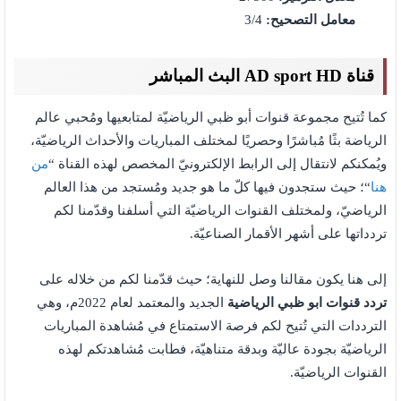
معامل التصحيح:
3/4
قناة AD sport HD البث المباشر
كما تُتيح مجموعة قنوات أبو ظبي الرياضيّة لمتابعيها ومُحبي عالم
الرياضة بثًا مُباشرًا وحصريًا لمختلف المباريات والأحداث الرياضيّة،
ويُمكنكم لانتقال إلى الرابط الإلكترونيّ المخصص لهذه القناة “
من
هنا
“؛ حيث ستجدون فيها كلّ ما هو جديد ومُستجد من هذا العالم
الرياضيّ، ولمختلف القنوات الرياضيّة التي أسلفنا وقدّمنا لكم
تردداتها على أشهر الأقمار الصناعيّة.
إلى هنا يكون مقالنا وصل للنهاية؛ حيث قدّمنا لكم من خلاله على
تردد قنوات ابو ظبي الرياضية
الجديد والمعتمد لعام 2022م، وهي
الترددات التي تُتيح لكم فرصة الاستمتاع في مُشاهدة المباريات
الرياضيّة بجودة عاليّة وبدقة متناهيّة، فطابت مُشاهدتكم لهذه
القنوات الرياضيّة.