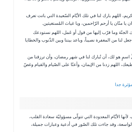
ا كريم، اللهم بارك لنا في تلك الأيّام السّعيدة التي باتت تعرف
ان يا منّان يا أرحم الرّاحمين، ويا غياث المُستغيثين.
لجنّة وما قرّب إليها من قول أو عَمل، اللهم نستودعك
عل لنا من المغفرة نصيباً، وباعد بيننا وبين الذّنوب والخطايا
ِّ اسمٍ هو لك، أن تُبارك لنا في شهر رمضان، وأن ترزقنا من
ك، اللهم زدنا من الإيمان، وأعنّا على الصّيام والقيام وغضّ
ؤثرة جدا
نها الأيّام المعدودة التي تتولّى مسؤوليّة سعادة القلب،
ته الواسعة، وقد جاءت تلك الصّور في أدعية وعبارات جميلة،