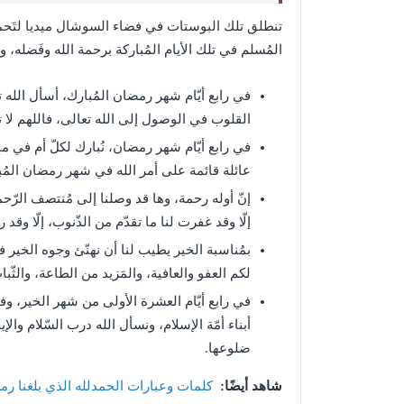
تنطلق تلك البوستات في فضاء السوشال ميديا لتَحمل 
المُسلم في تلك الأيام المُباركة برحمة الله وفَضله، 
في رابع أيّام شهر رمضان المُبارك، أسأل الله
القلوب في الوصول إلى الله تعالى، فاللهم لا تجعل
في رابع أيّام شهر رمضان، نُبارك لكلّ أم في م
عائلة قائمة على أمر الله في شهر رمضان المُب
إنّ أوله رحمة، وها قد وصلنا إلى مُنتصف الرّح
إلّا وقد غفرت لنا ما تقدّم من الذّنوب، إلّا وقد ر
بمُناسبة الخير يطيب لنا أن نهنّئ وجوه الخير 
لكم العفو والعافية، والمَزيد من الطاعة، والث
في رابع أيّام العشرة الأولى من شهر الخير، وف
أبناء أمّة الإسلام، ونسأل الله درب السّلام و
ضلوعها.
شاهد أيضًا:
كلمات وعبارات الحمدلله الذي بلغنا رمضان