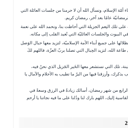
ء أمّة الإسلام، ونسأل الله أن لا حرمنا من جلسات العائلة التي
الرمضانيّة عامًا بعد آخر، رمضان كريم.
ه على تلك النِعم الجزيلة التي أحاطت بنا، ونحمد الله على نعمة
ي البيوت والجلسات العائليّة التي تُعيد القلب إلى مكانه.
الها على جميع أبناء الأمة الإسلاميّة، لتزيد معها حبال الوَصل
طاعة الله، لتزيد الحِبال التي تصلنا بربّ العزّة، فاللهم لكَ
ة، تلك التي نستشعر معها الخَير الجَزيل الذي نحنُ فيه،
ب بذكرك، وأرزقنا فيها من البرّ ما تطيب به الأحلام والآمال يا
لرابع من شهر رمضان، أسالك زيادةً في الرزق وسعةً في
اسية إليك، اللهم بارك لنا ودُلنا على ما فيه نجاتنا يا أرحم