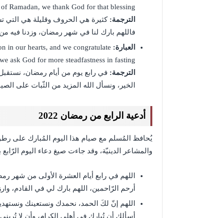
 of Ramadan, we thank God for that blessing.
الترجمة:
كثيرة هي الحروف وقليلة هي التي تست
فاللهم بارك لنا في شهر رمضان، وزدنا فيه من 
العبارة:
n in our hearts, and we congratulate
we ask God for more steadfastness in fasting.
الترجمة:
في رابع يوم من أيام رمضان، نستقبل ب
الخير، ونسأل الله المزيد من الثّبات على الصيا
أدعية الرابع من رمضان 2022
يُحافظ المُسلم مع صيام هذا اليوم المُبارك على رطوبة
والمشاعر الدينيّة، وقد جاءت صيغ دعاء اليوم الرّابع ب
اللهم في رابع أيام العشرة الأولى من شهر رمض
أرحم الرّاحمين، اللهم بارك لي في القادم، وار
اللهم إنّ لكَ الحمد، نحمدك ونستعينك ونستهد
أسألك أن تُبارك في أهلي الكرام، وأن لا تُريني