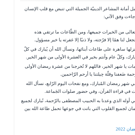
أمانة المشاعر الدينيّة الجميلة التي تنبض مع قلب الإنسان
وجاءت وفق الآتي:
 تعالى من الخيرات جميعها، ومن الطّاعات ما ترتقي هذه
 لنا همًا إلا فرّجته، ولا ذنبًا إلا غفرته يا خير مسؤول.
نزلها ساهرة على طاعات أبنائها، ونسأل الله أن يُبارك في كلّ
ارك، وكلّ عام وأنتم بخير في العشرة الأولى من شهر الخير.
مات يا شهر الخير، فاللهم لا تُخرجنا من عشرة رمضان الأولى
حمة ضَعفنا وقلّة حِيلتنا يا أرحم الرّاحمين.
في شهر رمضان المُبارك، ومع نفحات اليوم الرّابع، نسأل الله
ّبات في قراءة القرآن، وفي حضور صلوات الجَماعة.
ي أوله الذي وعدنا به الحبيب المصطفى بالرّحمة، نُبارك لجميع
الإيمان لجميع القلوب التي باتت في جوعها تحمل طاعة الله بين
 2022