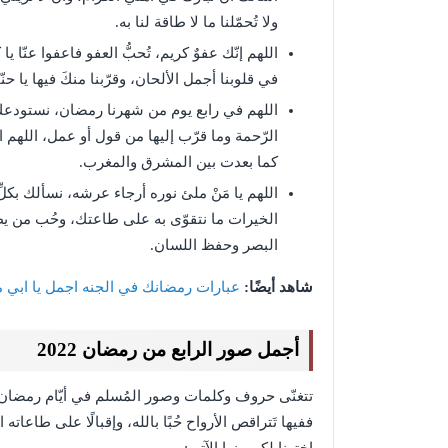
ولا تُحمّلنا ما لا طاقة لنا به.
اللهم إنّك عفوٌ كريم، تُحبُّ العفو فاعفوا عنّا ي
في قلوبنا أجمل الألحان، وقرّبنا منكَ فيها يا حنّ
اللهم في رابع يوم من شهرنا رمضان، نستودعك ا
الرّحمة وما قرّب إليها من قول أو عمل، اللهم اج
كما بعدت بين المشرق والمغرب.
اللهم يا مَنْ ملئ نوره أرجاء عرشه، نسألك بكل
الخيرات ما نتقوّى به على طاعتك، وحُب من يطيع
البصر وحفظ اللسان.
شاهد أيضًا:
عبارات رمضانك في الجنه اجمل يا ابي م
أجمل صور الرابع من رمضان 2022
تتغنّى حروف وكلمات وصور المُسلم في أيّام رمضان، لأ
ففيها تَتراقص الأرواح حُبًا بالله، وإقبالًا على طاعا