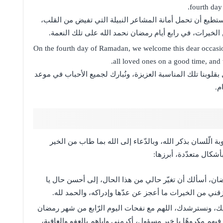
fourth day
طيع أن تحمل أمانة المشاعر النبيلة التي تفيض من القلب،
الخيرات، في رابع أيام رمضان نحمد الله على تلك النعمة.
On the fourth day of Ramadan, we welcome this dear occasio
all loved ones on a good time, and 
قلوبنا تلك المناسبة العزيزة، ونُبارك لجميع الأحباب في موعد
م.
 الّلسان بذكر الله، وبالدّعاء إلى الله بما طاب من الخير
أشكال متعدّدة، أبرزها:
ان، أسألك أن تغيّر حالي من هذا الحال، إلى أحسن حال يا
زقني من الخيرات ما أعجز عن عدّها وإدراكه، والحمد لله.
يك، ونسترشدك، اللهم مع نفحات اليوم الرّابع من شهر رمضان
 فيهم مكروهًا يا خير مسؤول، أكرمني وإياهم بالعفو والعافية،