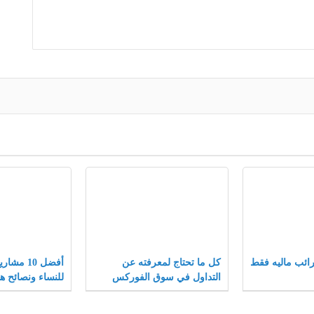
ائب ماليه فقط
كل ما تحتاج لمعرفته عن
أفضل 10 م
التداول في سوق الفوركس
للنساء ونصائح ها
المشاريع الصغير