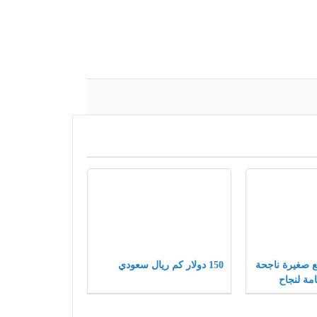
شاريع صغيرة ناجحة
150 دولار كم ريال سعودي
مة لنجاح
ة