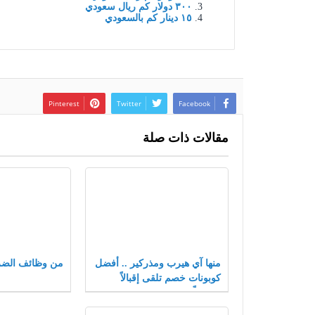
٣٠٠ دولار كم ريال سعودي
١٥ دينار كم بالسعودي
Pinterest
Twitter
Facebook
مقالات ذات صلة
منها آي هيرب ومذركير .. أفضل
من وظائف الضر
كوبونات خصم تلقى إقبالاً
متزايداً بعام 2021