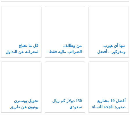
منها آي هيرب
من وظائف
كل ما تحتاج
ومذركير .. أفضل
الضرائب ماليه فقط
لمعرفته عن التداول
كوبونات خصم تلقى
في سوق الفوركس
إقبالاً متزايداً بعام
2021
أفضل 10 مشاريع
150 دولار كم ريال
تحويل ويسترن
صغيرة ناجحة للنساء
سعودي
يونيون عن طريق
ونصائح هامة لنجاح
الفيزا
المشاريع الصغيرة