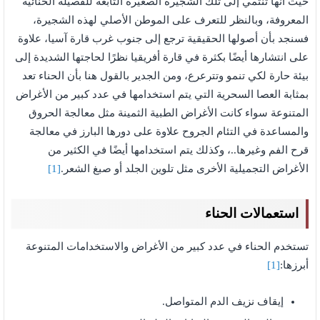
حيث أنها تنتمي إلى تلك الشجيرة الصغيرة التابعة للفصيلة الحنائية
المعروفة، وبالنظر للتعرف على الموطن الأصلي لهذه الشجيرة،
فسنجد بأن أصولها الحقيقية ترجع إلى جنوب غرب قارة آسيا، علاوة
على انتشارها أيضًا بكثرة في قارة أفريقيا نظرًا لحاجتها الشديدة إلى
بيئة حارة لكي تنمو وتترعرع، ومن الجدير بالقول هنا بأن الحناء تعد
بمثابة العصا السحرية التي يتم استخدامها في عدد كبير من الأغراض
المتنوعة سواء كانت الأغراض الطبية الثمينة مثل معالجة الحروق
والمساعدة في التئام الجروح علاوة على دورها البارز في معالجة
قرح الفم وغيرها..، وكذلك يتم استخدامها أيضًا في الكثير من
الأغراض التجميلية الأخرى مثل تلوين الجلد أو صبغ الشعر.
[1]
استعمالات الحناء
تستخدم الحناء في عدد كبير من الأغراض والاستخدامات المتنوعة
أبرزها:
[1]
إيقاف نزيف الدم المتواصل.