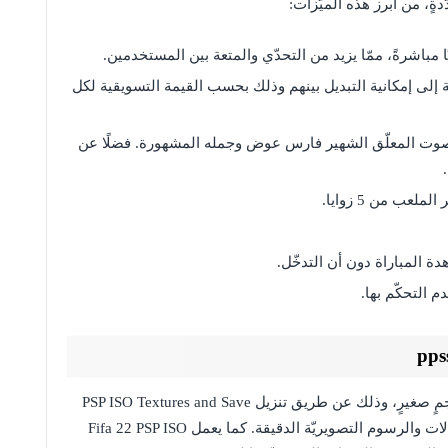
افة إلى إمكانية التبديل بينهم وذلك بحسب القيمة التسويقية لكل
 صوت المعلّق الشهير فارس عوض وجمله المشهورة. فضلًا عن
عب من 5 زوايا.
 المباراة دون أن التدخّل.
 التحكّم بها.
يمكن للمستخدم تثبيت لعبة فيفا offline Fifa 22 بحجمٍ صغيرٍ، وذلك عن طريق تنزيل PSP ISO Textures and Save
Data File مع آخر تحديثات الموسم واللاعبين والانتقالات والرسوم التصويريّة الدقيقة. كما يعمل Fifa 22 PSP ISO