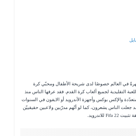
هرةً في العالم خصوصًا لدى شريحة الأطفال ومحبّي كرة
دم، اللعبة الأكثر شعبية. إذ تعدّ لعبة فيفا 22 Fifa اللعبة التقليدية لجميع ألعاب كرة القدم. فقد عرفها الناس منذ
 المتعدّدة والإكس بوكس وأجهزة الأندرويد أو الايفون في السنوات
 جعلت الناس يشعرون، كما لو أنّهم مدرّبين ولاعبين حقيقييّن
 للاندرويد.