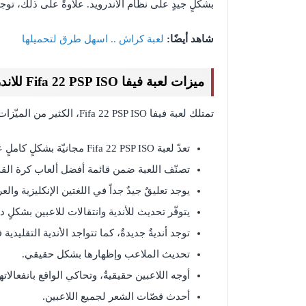
بشكلٍ جيدٍ على نظام الأندرويد. علاوةً على ذلك، توجد العديد م
شاهد أيضًا:
لعبة كراش .. اسهل طرق لتحميلها
ميزات لعبة فيفا Fifa 22 PSP ISO للاندرويد
تمتلك لعبة فيفا Fifa 22 PSP ISO، الكثير من الميّزات، التي سنتعرّف عليها فيما يلي:
تعدّ لعبة Fifa 22 PSP ISO مجانيّة بشكلٍ كاملٍ على أجهزة الأندرويد.
تصنّف اللعبة ضمن قائمة أفضل ألعاب كرة القد
يوجد تعليقٌ جيدٌ جداً في اللغتين الإنكليزية والعر
يتوفّر تحديث للأندية وانتقالات للاعبين بشكلٍ دا
توجد أنديةٌ جديدةٌ، كما تتواجد الأندية التقليد
تحديث الملاعب وإظهارها بشكل حقيقي.
أوجه اللاعبين حقيقيةٌ، وتحاكي الواقع بانفعالاته
أحدث قصّات الشعر لجميع اللاعبين.