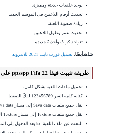
يوجد خلفيات حديثة ومميزة.
تحديث أرقام اللاعبين في الموسم الجديد.
زيادة صعوبة اللعبة.
تحديث عمر وطول اللاعبين.
تتواجد كراتٌ وأحذيةٌ جديدة.
شاهدأيضًا:
تحميل فورت نايت 2021 للاندرويد
طريقة تثبيت فيفا ppsspp Fifa 22 على الموبايل
تحميل ملفات اللعبة بشكل كامل.
كتابة كلمة السر 123456789 لفكّ الضغط.
نقل جميع ملفات Sava data إلى مسار Sava data الخاص PSP.
نقل جميع ملفات Texture إلى مسار Texture الخاص PSP.
البحث عن ملف اللعبة iso بعد الدخول إلى المحاكي ppsspp.
بعد نهاية جميع الخطوات، يمكن للمستخدم الاستمتاع بأفضل ل