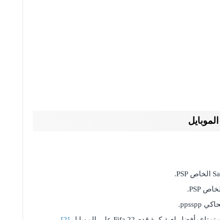
عبة كرة قدم Fifa 22 على الموبايل.
[2]