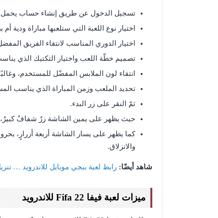
تسجيل الدخول عن طريق إنشاء حساب يحمل ا
اختيار نوع اللعبة التي ستلعبها مباراة ودية أم 
اختيار الدوري المناسب لانتقاء الفريق المفضل
تصميم خطّة اللعب واختيار التكتيك الذي ين
انتقاء لون الملابس المفضّل للمستخدم، وغالبًا م
تحديد الملعب وزمن المباراة الذي يناسب الم
ثمّ النقر على زر البدء.
حيث يظهر على يمين الشاشة زرٌ شفافٌ كبيرٌ، ل
كما يظهر على يسار الشاشة أربعة أزرارٍ، بحرو
والانزلاق.
شاهد أيضًا:
رابط لعبة ببجي موبايل للاندرويد … تنزي
ميزات لعبة فيفا Fifa 22 للاندرويد