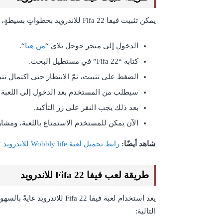
يمكن تثبيت فيفا Fifa 22 للاندرويد بخطواتٍ بسيطةٍ، باتّباع ما يلي:
الدخول إلى متجر جوجل بلاي “
من هنا
“.
كتابة “Fifa 22” في مستطيل البحث.
الضغط على تثبيت، ثمّ الانتظار حتى اكتمال تثبي
سيطلب من المستخدم بعد الدخول إلى اللعبة كت
بعد ذلك يجب النقر على زر التأكيد.
الآن يمكن للمستخدم الاستمتاع باللعبة، ومشار
شاهد أيضًا:
رابط تحميل لعبة Wobbly life للاندرويد 2022 آخر اصدار
طريقة لعب فيفا Fifa 22 للاندرويد
يعد استخدام لعبة فيفا ifa 22
التالية: