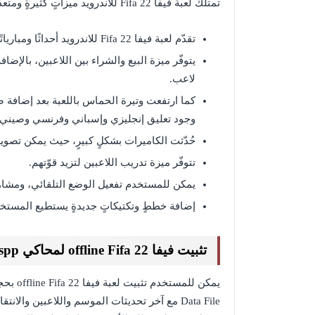
تمتلك لعبة فيفا Fifa 22 للاندرويد ميزاتٍ كثيرةٍ ومتعدّدةٍ، من أبرز هذه الميّزات:
تقدّم لعبة فيفا Fifa 22 للاندرويد أحداثًا ومبارياتًا مباشرةً، ممّا يزيد من التحدّي والمتعة بين المستخدمين.
يتوفّر ميزة البيع والشراء بين اللاعبين، بالإض
لاعب.
كما ارتفعت وتيرة الحماس باللعبة بعد إضافة
وجود تعليق إنجليزي وإسباني وفرنسي وصيني.
حُدّثت الكاميرات بشكلٍ كبيرٍ، حيث يمكن تصوير المل
تتوفّر ميزة تدريب اللاعبين لتزيد قوّتهم.
يمكن للمستخدم تفعيل الوضع التلقائي، ومشاهدة
إضافة خططٍ وتكتيكاتٍ جديدةٍ يستطيع المستخدم
تثبيت فيفا offline Fifa 22 لمحاكي ppsspp