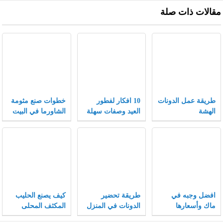
مقالات ذات صلة
طريقة عمل الدونات
10 افكار لفطور
خطوات صنع مثومة
الهشة
العيد وصفات سهلة
الشاورما في البيت
وسريعة لفطور
مميز
افضل وجبه في
طريقة تحضير
كيف يصنع الحليب
ماك وأسعارها
الدونات في المنزل
المكثف المحلى
مثل المحلات
وفيما يستخدم