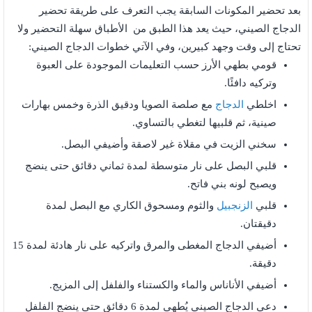
بعد تحضير المكونات السابقة يجب التعرف على طريقة تحضير
الدجاج الصيني، حيث يعد هذا الطبق من الأطباق سهلة التحضير ولا
تحتاج إلى وقت وجهد كبيرين، وفي الآتي خطوات الدجاج الصيني:
قومي بطهي الأرز حسب التعليمات الموجودة على العبوة
وتركيه دافئًا.
اخلطي
الدجاج
مع صلصة الصويا ودقيق الذرة وخمس بهارات
صينية، ثم قلبيها لتغطي بالتساوي.
سخني الزيت في مقلاة غير لاصقة وأضيفي البصل.
قلبي البصل على نار متوسطة لمدة ثماني دقائق حتى ينضج
ويصبح لونه بني فاتح.
قلبي
الزنجبيل
والثوم ومسحوق الكاري مع البصل لمدة
دقيقتان.
أضيفي الدجاج المغطى والمرق واتركيه على نار هادئة لمدة 15
دقيقة.
أضيفي الأناناس والماء والكستناء والفلفل إلى المزيج.
دعي الدجاج الصيني يُطهى لمدة 6 دقائق حتى ينضج الفلفل