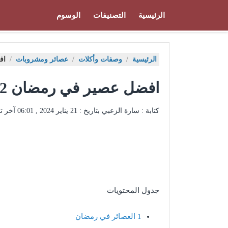
الرئيسية
التصنيفات
الوسوم
الرئيسية
/
وصفات وأكلات
/
عصائر ومشروبات
/
افض
افضل عصير في رمضان 2022 واشهى العصائر
كتابة : سارة الزعبي بتاريخ :
21 يناير 2024 , 06:01
آخر ت
جدول المحتويات
1
العصائر في رمضان