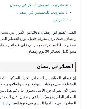
4
مشروبات لمرضى السكر في رمضان
5
مشروبات للتخسيس في رمضان
6
المراجع
افضل عصير في رمضان 2022
من الأمور التي تتساء
رمضان، حيث يردن معرفة أفضل أنواع العصائر التي ي
تحضيرها، لذا سنتعرف فيما يأتي على عصائر رمضان 
منيو كامل لعصائر 30 يوم رمضان.
العصائر في رمضان
إن عصائر الفواكه من المصادر الغنية بالمركبات الغ
المختلفة، مثل مركبات البوليفينولات والفلافونويد و
نظرًا لأن الفواكه في الأصل تحتوي على كم هائل من
العصائر الطازجة يوميًا، أما في رمضان، فإن العصا
المعادن التي يحتاجها الجسم في فترة الصيام.
[1]