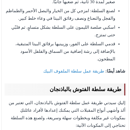
صغير لمدة 30 ثانية، ثم ضعيها جانبًا.
لصنع السلطة: امزجي كل من الخيار والبصل الأحمر والطماطم
والفجل والنعناع ونصف رقائق البيتا في وعاء خلط كبير.
اسكبي صلصة الليمون على السلطة بشكل متساوٍ، ثم قلبّي
حتى تمتزج.
قدمي السلطة على الفور، وزيينيها برقائق البيتا المتبقية،
بالإضافة إلى رشة إضافية من السماق والفلفل الأسود
المطحون.
شاهد أيضًا:
طريقة عمل سلطة الملفوف البيك
طريقة سلطة الفتوش بالباذنجان
إليكِ سيدتي طريقة عمل سلطة الفتوش بالباذنجان، التي تعتبر من
ألذ وأشهى أنواع المقبلات التي يمكنك إعدادها لأفراد عائلتكِ
بمكونات غير مكلفة وبخطوات سهلة وسريعة، ولصنع هذه السلطة
تحتاجي إلى المكونات الآتية: