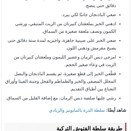
دقائق حتى ينضج.
ضعي الباذنجان جانبًا لكي يبرد.
ادهني الخبز بملعقتان كبيرتان من الزيت المتبقي، ورشي
الكمون ونصف ملعقة صغيرة من السماق.
ضعي الخبز على صينية جاهزة، واخبزيه لمدة ستة دقائق حتى
يصبح مقرمش وذهبي اللون.
امزجي دبس الرمان وعصير الليمون وملعقتان كبيرتان من
الزيت في وعاء صغير الحجم.
قطّعي الخبز إلى قطع صغيرة، ثم يقسم الباذنجان والبصل
المخلل المصفى والخبز والطماطم والفجل وجبنة الفيتا وأوراق
النعناع بين أطباق التقديم.
رشي عليها صلصة دبس الرمان، مع إضافة القليل من السماق.
شاهد أيضًا:
سلطة الذرة بالمايونيز والزبادي
طريقة سلطة الفتوش التركية