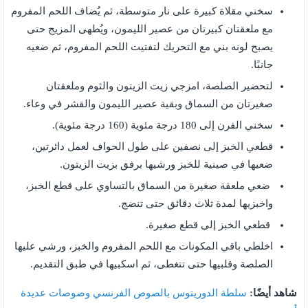
سخني مقلاة كبيرة على نار متوسطة، ثم يُضاف اللحم المفروم
مع ملعقتان كبيرتان من عصير الليمون، ويُطهى المزيج حتى
يصبح لونه بني مع التحريك لتفتيت اللحم المفروم، ثم ضعيه
جانبًا.
لتحضير الصلصة، امزجي زيت الزيتون والثوم وملعقتان
صغيرتان من السماق وبقية عصير الليمون والقشر في وعاء.
سخني الفرن إلى 180 درجة مئوية (160 درجة مئوية).
قطعي الخبز إلى نصفين على طول الحواف لعمل دائرتين،
ضعيها في صينية للخبز ورشيها برفق بزيت الزيتون.
ضعي ملعقة صغيرة من السماق بالتساوي على قطع الخبز،
واخبزيها لمدة ثلاث دقائق حتى تنضج.
قطعي الخبز إلى قطع صغيرة.
اخلطي باقي المكونات مع اللحم المفروم والخبز، ورشي عليها
الصلصة وقلبيها حتى تتغطى، ثم اسكبيها في طبق التقديم.
شاهد أيضًا:
سلطة الدوريتوس بالصوص الفرنسي وصوصات عديدة