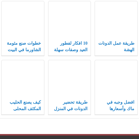
طريقة عمل الدونات
10 افكار لفطور
خطوات صنع مثومة
الهشة
العيد وصفات سهلة
الشاورما في البيت
وسريعة لفطور
مميز
افضل وجبه في
طريقة تحضير
كيف يصنع الحليب
ماك وأسعارها
الدونات في المنزل
المكثف المحلى
مثل المحلات
وفيما يستخدم