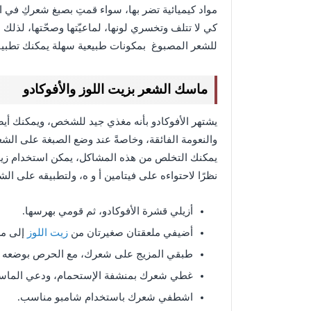
مواد كيميائية تضر بها، سواء قمتِ بصبغ شعركِ في ال
كي لا تتلف وتخسري لونها، لماعيّتها وصحّتها، لذ
للشعر المصبوغ بمكونات طبيعية سهلة يمكنك تطبي
ماسك الشعر بزيت اللوز والأفوكادو
يشتهر الأفوكادو بأنه مغذي جيد للشخص، ويمكنك أيضً
والنعومة الفائقة، وخاصةً عند وضع الصبغة على الشع
يمكنك التخلص من هذه المشاكل، يمكن استخدام زيت
نظرًا لاحتواءه على فيتامين أ و ه، ولتطبيقه على الش
أزيلي قشرة الأفوكادو، ثم قومي بهرسها.
أضيفي ملعقتان صغيرتان من
زيت اللوز
إلى مزي
طبقي المزيج على شعرك، مع الحرص بوضعه عل
غطي شعرك بمنشفة الإستحمام، ودعي الماس
اشطفي شعرك باستخدام شامبو مناسب.