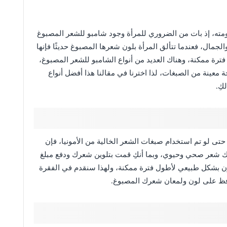
مته، إذ بات من الضروري للمرأة وجود شامبو للشعر المصبوغ
جمال، فعندما تتألق المرأة بلون شعرها المصبوغ حديثًا فإنها
رة ممكنة، وهناك العديد من أنواع الشامبو للشعر المصبوغ،
 معينة من الصبغات، لذا اخترنا في مقالنا هذا أفضل أنواع
كِ.
حتى لو تم استخدام صبغات الشعر الخالية من الأمونيا، فإن
نحك شعر صحي وحيوي، وبما أنكِ قمت بتلوين شعرك ودفع مبلغ
ون بشكل طبيعي لأطول فترة ممكنة، ولهذا سنقدم في الفقرة
حافظ على لون ولمعان شعرك المصبوغ.