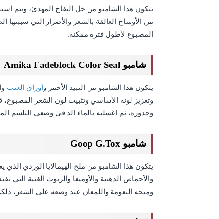
يتكون هذا الشامبو من خل التفاح المهدئ، ويتم است
من الأوساخ العالقة بالشعر والأضرار التي سببتها ا
المصبوغ لأطول فترة ممكنة.
شامبو Amika Fadeblock Color Seal
يتكون هذا الشامبو من النبيذ الأحمر و
أوراق العنب
وال
وتعزيز لونه الأساسي وتثبيت لون الشعر المصبوغ، 
وجذوره، ثم اغسليه بالماء الدافئ وضعي البلسم الم
شامبو Goop G.Tox
والأحماض الدهنية والأوميغا والزيوت الغنية التي ت
ومنحه النعومة واللمعان عند وضعه على الشعر، دلكي