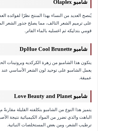
شامبو Olaplex
يُنصح العديد من النساء بهذا المنتج نظرًا لفوائده ا
على ترميم الشعر التالف، مما يصلح جذور الشعر ال
قومي بتدليكه ثم اغسليه بالماء الفاتر.
شامبو DpHue Cool Brunette
يتكون هذا الشامبو من زهرة الكركديه وبروتينات الح
يعمل الشامبو على توحيد لون الشعر الأساسي عند وض
عميقة.
شامبو Love Beauty and Planet
يتميز هذا النوع من الشامبو بتكلفته القليلة مقارنةً
الباهت والذي تضرر من المواد الكيميائية نتيجة الأص
ترطيب الشعر، ومن بعض المستخلصات النباتية.