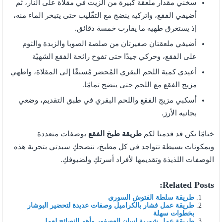
سخني مقدار ملعقة كبيرة من الزيت في مقلاة على النار، ثم
أضيفي الفقع، واتركيه ينضج مع التقّليب حتى يتبخر الماء منه،
إذ يستغرق طهيه ما يقارب خمسة دقائق.
أضيفي ملعقتان صغيرتان من صلصة الصويا والزبدة والثوم
على الفقع، وحركي جيدًا حتى تفوح رائحة الفقع الشهيّة
أعيدي كمية اللحم البقري المُحضر مُسبقًا إلى المقلاة، واطهي
مزيج الفقع مع اللحم حتى ينضج تمامًا.
أسكبي مزيج الفقع واللحم البقري في طبق التقديم، وضعي
بجانبه الأرز.
ختامًا نكن قد قدمنا لكم
طريقة طبخ الفقع
بوصفات متعددة
وبمكونات بسيطة تتواجد في كل مطبخ، ننصحكِ سيدتي بتجربة هذه
الوصفات اللذيذة وتقديمها لأفراد أسرتكِ ولضيوفكِ.
Related Posts:
طريقة سلطة الفتوش السوري
طريقة عمل فشار بالكراميل وصفات عديدة لتحضير البوشار
بخطوات سهلة
طريقة عمل شوربة لسان العصفور وأهم النصائح لعمل