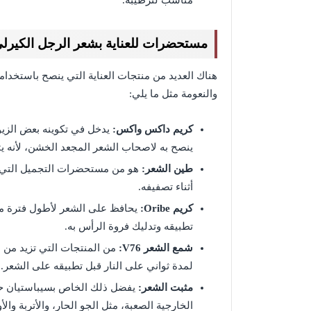
مستحضرات للعناية بشعر الرجل الكيرل
هناك العديد من منتجات العناية التي ينصح باستخ
والنعومة مثل ما يلي:
كريم داكس واكس:
يدخل في تكوينه بعض الزيوت
ينصح به لاصحاب الشعر المجعد الخشن، لأنه يث
طين الشعر:
هو من مستحضرات التجميل التي تلا
أثناء تصفيفه.
كريم Oribe:
يحافظ على الشعر لأطول فترة مم
تطبيقه وتدليك فروة الرأس به.
شمع الشعر V76:
من المنتجات التي تزيد من ن
لمدة ثواني على النار قبل تطبيقه على الشعر.
مثبت الشعر:
يفضل ذلك الخاص بسيباستيان حي
الخارجية الصعبة، مثل الجو الحار، والأتربة والأ