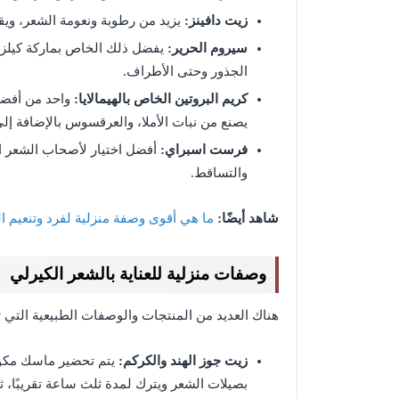
زيت دافينز:
يزيد من رطوبة ونعومة الشعر، ويق
سيروم الحرير:
يفضل ذلك الخاص بماركة كيلز، 
الجذور وحتى الأطراف.
كريم البروتين الخاص بالهيمالايا:
واحد من أفضل
يصنع من نبات الأملا، والعرقسوس بالإضافة إل
فرست اسبراي:
أفضل اختيار لأصحاب الشعر ا
والتساقط.
شاهد أيضًا:
ما هي أقوى وصفة منزلية لفرد وتنعيم ال
وصفات منزلية للعناية بالشعر الكيرلي
هناك العديد من المنتجات والوصفات الطبيعية التي 
زيت جوز الهند والكركم:
يتم تحضير ماسك مكون
بصيلات الشعر ويترك لمدة ثلث ساعة تقريبًا، ثم 