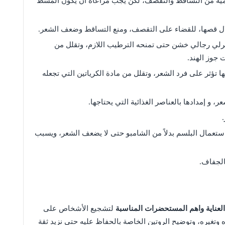
يه من التساقط والتقصف، لكن يجب مراعاة أن يكون المشط
ال قصها، للقضاء على التقصف، ومنع التساقط وضعف الشعر.
يرلي رجالي خشن حتى تمنحه الترطيب اللازم، وتقلل من
 جوز الهند.
 تؤثر على فرد الشعر، وتقلل من مادة الكرياتين التي تجعله
و إمدادها بالعناصر الغذائية التي يحتاجها.
تعمال البلسم بدلاً من الشامبو حتى لا يضعف الشعر، ويسبب
الجفاف.
ناية واهم المستحضرات المناسبة
لتشجيع الأشخاص على
وتغيره، وتوضيح الروتين الخاصة بالحفاظ عليه حتى نزيد ثقة