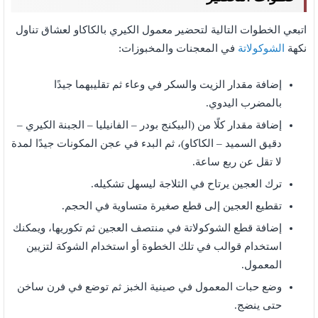
اتبعي الخطوات التالية لتحضير معمول الكيري بالكاكاو لعشاق تناول
نكهة
الشوكولاتة
في المعجنات والمخبوزات:
إضافة مقدار الزيت والسكر في وعاء ثم تقليبهما جيدًا
بالمضرب اليدوي.
إضافة مقدار كلًا من (البيكنج بودر – الفانيليا – الجبنة الكيري –
دقيق السميد – الكاكاو)، ثم البدء في عجن المكونات جيدًا لمدة
لا تقل عن ربع ساعة.
ترك العجين يرتاح في الثلاجة ليسهل تشكيله.
تقطيع العجين إلى قطع صغيرة متساوية في الحجم.
إضافة قطع الشوكولاتة في منتصف العجين ثم تكوريها، ويمكنك
استخدام قوالب في تلك الخطوة أو استخدام الشوكة لتزيين
المعمول.
وضع حبات المعمول في صينية الخبز ثم توضع في فرن ساخن
حتى ينضج.