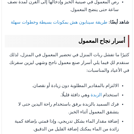
رص المعمول في صينية الخبز وإدخالها إلى الفرن لمدة نصف
ساعة حتى ينضج المعمول.
شاهد أيضًا:
طريقة سينابون هش بمكونات بسيطة وخطوات سهلة
أسرار نجاح المعمول
كثيرًا ما تفشل ربات المنزل في تحضير المعمول في المنزل، لذلك
سنقدم لكِ فيما يلي أسرار صنع معمول ناجح وشهي ليزين سفرتك
في الأعياد والمناسبات:
الالتزام بالمقادير المطلوبة دون زيادة أو نقصان.
استخدام
الزبدة
وهي دافئة قليلًا.
فرك السميد بالزبدة برفق باستخدام راحة اليدين حتى لا
يتشقق المعمول أثناء الخبز.
إضافة مقدار الماء بشكل تدريجي، وإذا قمتي بإضافة كمية
زائدة من الماء يمكنك إضافة القليل من الدقيق.