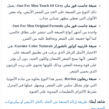
صبغة جاست فور مان Just For Men Touch Of Grey:
يعمل
ذلك النوع من الصبغة على الحد من الشعر الأبيض، وله بعض
الألوان التي تعطي مظهر شبابي جذاب.
صبغة جاست فور مان Just For Men Original Formula:
واحدة من أشهر أنواع الصبغة التي تنتشر على نطاق عالمي،
كما أنها خفيفة على الشعر وتحافظ عليه من الضرر.
صبغة غارنييه كولور ناتشورلز Garnier Color Naturals:
هي
الاختيار الأمثل للرجل الذي يرغب في تطبيق الصبغة على
الشعر، لأنها تمنح الشعر اللمعان واللون الجيد، دون أن تؤثر
على قوة وصحة الشعر، وذلك لكونها تحتوي على زيت الزيتون
الذي يحمي الشعر.
صبغة ريفلون Revlon:
يتميز هذا النوع بخلوه من مادة الأمونيا
التي تؤثر بشكل سلبي على الشعر، ويسهل عملها في المنزل
بشرط الالتزام بالتعليمات المدونة على العبوة.
شاهد أيضًا:
طريقة إزالة الصبغة من الجلد بالخل الأبيض أو بيكربونات
الصوديوم