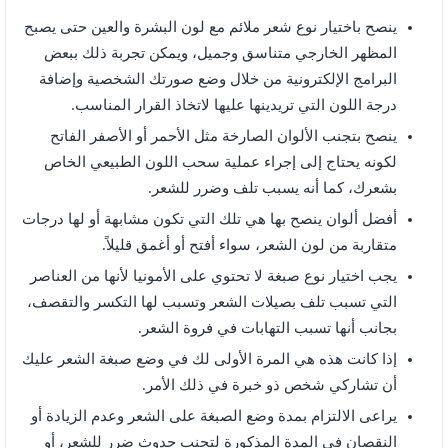
ينصح باختيار نوع شعر ملائم مع لون البشرة والعين حتى يصبح
المظهر الخارجي متناسق وجميل، ويمكن تجربة ذلك ببعض
البرامج الإلكترونية من خلال وضع صورتك الشخصية وإضافة
درجة اللون التي تريدينها عليها لاتخاذ القرار المناسب.
ينصح بتجنب الألوان الصارخة مثل الأحمر أو الأصفر الفاتح
لكونه يحتاج إلى إجراء عملية سحب اللون الطبيعي الخاص
بشعرك، كما أنه يسبب تلف وضرر للشعر.
أفضل ألوان ينصح بها هي تلك التي تكون مشابهة أو لها درجات
متقاربة من لون الشعر، سواء أفتح أو أغمق قليلاً.
يجب اختيار نوع صبغة لا تحتوي على الأمونيا لأنها من العناصر
التي تسبب تلف بصيلات الشعر وتسبب لها التكسر والتقصف،
بجانب أنها تسبب التهابات في فروة الشعر.
إذا كانت هذه هي المرة الأولى لك في وضع صبغة الشعر عليك
أن تشاركي شخص ذو خبرة في ذلك الأمر.
يراعى الالتزام بمدة وضع الصبغة على الشعر وعدم الزيادة أو
النقصان في المدة المذكورة لتجنب حدوث ضرر للشعر، أو