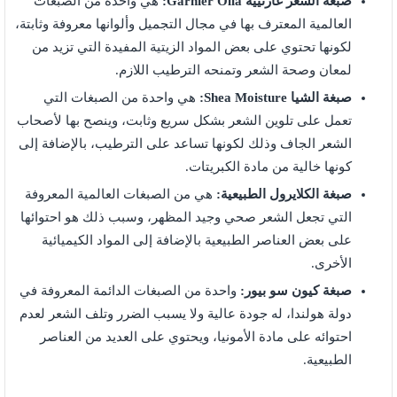
صبغة الشعر غارنييه Garnier Olia:
هي واحدة من الصبغات
العالمية المعترف بها في مجال التجميل وألوانها معروفة وثابتة،
لكونها تحتوي على بعض المواد الزيتية المفيدة التي تزيد من
لمعان وصحة الشعر وتمنحه الترطيب اللازم.
صبغة الشيا Shea Moisture:
هي واحدة من الصبغات التي
تعمل على تلوين الشعر بشكل سريع وثابت، وينصح بها لأصحاب
الشعر الجاف وذلك لكونها تساعد على الترطيب، بالإضافة إلى
كونها خالية من مادة الكبريتات.
صبغة الكلايرول الطبيعية:
هي من الصبغات العالمية المعروفة
التي تجعل الشعر صحي وجيد المظهر، وسبب ذلك هو احتوائها
على بعض العناصر الطبيعية بالإضافة إلى المواد الكيميائية
الأخرى.
صبغة كيون سو بيور:
واحدة من الصبغات الدائمة المعروفة في
دولة هولندا، له جودة عالية ولا يسبب الضرر وتلف الشعر لعدم
احتوائه على مادة الأمونيا، ويحتوي على العديد من العناصر
الطبيعية.