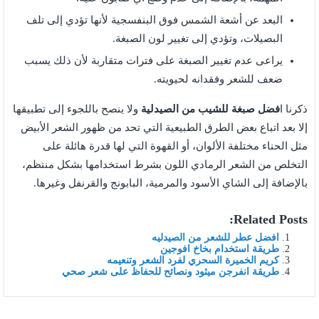
البعد عن أشعة الشمس فوق البنفسجية لأنها تؤدي إلى تلف
البصيلات، وتؤدي إلى تغيير لون الصبغة.
يراعى عدم تغيير الصبغة على فترات متقاربة لأن ذلك يسبب
ضعف للشعر وفقدانه لحيويته.
ذكرنا ا
فضل صبغة للشيب من الصيدلية
ولا ينصح باللجوء إلى تطبيقها
إلا بعد اتباع بعض الطرق الطبيعية التي تحد من ظهور الشعر الأبيض
مثل الحناء مختلفة الألوان، أو القهوة التي لها قدرة هائلة على
التخلص من الشعر الرمادي اللون بشرط استخدامها بشكل منتظم،
بالإضافة إلى الشاي الأسود والمرمية، البابونج والقرنفل وغيرها.
Related Posts:
افضل عطر للشعر من الصيدليه
طريقة استخدام بخاخ افوجين
كريم الخميرة السحري لفرد الشعر وتنعيمه
طريقة انفرجن ميثود ونصائح للحفاظ على شعر صحي