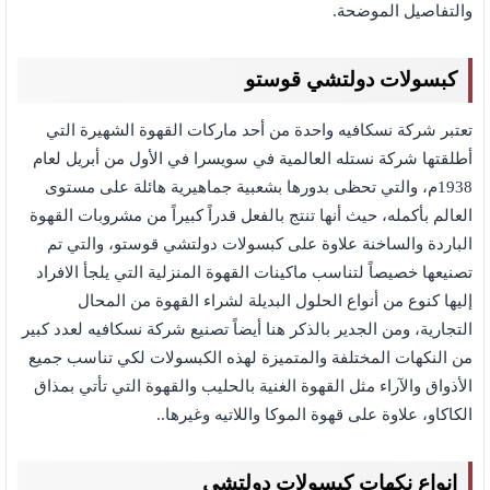
والتفاصيل الموضحة.
كبسولات دولتشي قوستو
تعتبر شركة نسكافيه واحدة من أحد ماركات القهوة الشهيرة التي
أطلقتها شركة نستله العالمية في سويسرا في الأول من أبريل لعام
1938م، والتي تحظى بدورها بشعبية جماهيرية هائلة على مستوى
العالم بأكمله، حيث أنها تنتج بالفعل قدراً كبيراً من مشروبات القهوة
الباردة والساخنة علاوة على كبسولات دولتشي قوستو، والتي تم
تصنيعها خصيصاً لتناسب ماكينات القهوة المنزلية التي يلجأ الافراد
إليها كنوع من أنواع الحلول البديلة لشراء القهوة من المحال
التجارية، ومن الجدير بالذكر هنا أيضاً تصنيع شركة نسكافيه لعدد كبير
من النكهات المختلفة والمتميزة لهذه الكبسولات لكي تناسب جميع
الأذواق والآراء مثل القهوة الغنية بالحليب والقهوة التي تأتي بمذاق
الكاكاو، علاوة على قهوة الموكا واللاتيه وغيرها..
انواع نكهات كبسولات دولتشي