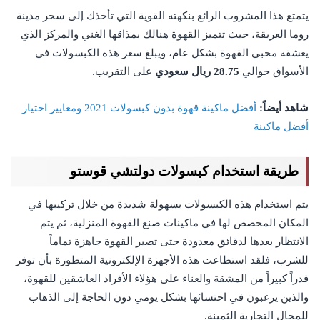
يتمتع هذا المشروب الرائع بنكهته القوية التي تأخذك إلى سحر مدينة
روما العريقة، حيث تتميز القهوة هنالك بمذاقها الغني والمركز الذي
يعشقه محبي القهوة بشكل عام، ويبلغ سعر هذه الكبسولات في
الأسواق حوالي
28.75 ريال سعودي
على التقريب.
شاهد أيضاً:
أفضل ماكينة قهوة بدون كبسولات 2021 ومعايير اختيار
أفضل ماكينة
طريقة استخدام كبسولات دولتشي قوستو
يتم استخدام هذه الكبسولات بسهولة شديدة من خلال تركيبها في
المكان المخصص لها في ماكينات صنع القهوة المنزلية، ثم يتم
الانتظار بعدها لدقائق معدودة حتى تصير القهوة جاهزة تماماً
للشرب، فلقد استطاعت هذه الأجهزة الإلكترونية المتطورة بأن توفر
قدراً كبيراً من المشقة والعناء على هؤلاء الأفراد العاشقين للقهوة،
والذين يرغبون في احتسائها بشكل يومي دون الحاجة إلى الذهاب
للمحال التجارية الثمينة.