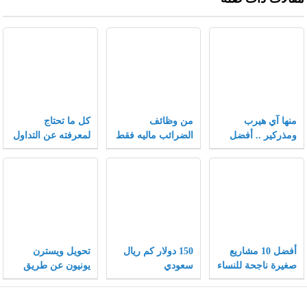
منها آي هيرب
من وظائف
كل ما تحتاج
ومذركير .. أفضل
الضرائب ماليه فقط
لمعرفته عن التداول
كوبونات خصم تلقى
في سوق الفوركس
إقبالاً متزايداً بعام
2021
أفضل 10 مشاريع
150 دولار كم ريال
تحويل ويسترن
صغيرة ناجحة للنساء
سعودي
يونيون عن طريق
ونصائح هامة لنجاح
الفيزا
المشاريع الصغيرة