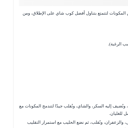
لمكونات لتتمتع بتناول أفضل كوب شاي على الإطلاق، ومن
ب الرغبة).
، ونُضيف إليه السكر، والشاي، ونُقلب جيدًا لتندمج المكونات مع
ل للغليان.
، والزعفران، ونُقلب، ثم نضع الحليب مع استمرار التقليب