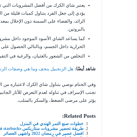
يعتبر شاي الكرك من أفضل المشروبات التي ت
يؤدي إلى جعل الفرد يتناول كميات قليلة من ال
الزائد، والقضاء على السمنة دون الإخلال بمعد
بالبروتين.
كما يساعد الشاي الأسود الموجود داخل مشر
الحرارية داخل الجسم، وبالتالي الحصول على ا
التخلص من الشعور بالغثيان، والرغبة في التقيؤ
شاهد أيضًا:
هل الزنجبيل ينحف وما هي وصفات الزن
وفي الختام نوصي بتناول شاي الكرك لاعتباره من ا
تجنب الإسراف في تناوله لعدم التعرض للأثار الجانب
يؤثر على مرضى الضغط، والسكر بالسلب.
Related Posts:
خطوات صنع التمر الهندي في المنزل
طريقة تحضير مشروبات ستاربكس starbucks في المنزل
افضل عصير في رمضان 2022 واشهى العصائر