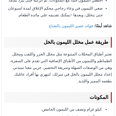
اخلطي الليمون جيدًا مع المكونات، ثم اتركيه حتى يبرد تمامًا.
ضعي الليمون في وعاء زجاجي محكم الإغلاق لمدة اسبوعان
حتى يتخلل، وبعدها =يمكنك تقديمه على مائدة الطعام.
شاهد أيضًا:
فوائد عصير الليمون بالنعناع
طريقة عمل مخلل الليمون بالخل
تعتبر أطباق المخللات المتنوعة مثل مخلل الجزر واللفت ومخلل
الطماطم والليمون من الأطباق الإضافية التي تقدم على السفرة،
وهي من الوصفات السهلة وسريعة التحضير، جربي معنا سيدتي
إعداد مخلل الليمون بالخل في منزلك، لتبهري بها أفراد عائلتك
بطعمه المميز واللذيذ.
المكونات
كيلو غرام ونصف من الليمون الحامض.