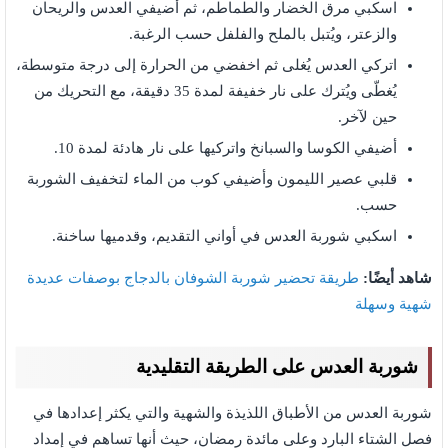
اسكبي مرق الخضار والطماطم، ثم أضيفي العدس والريحان
والزعتر، ويُتبل بالملح والفلفل حسب الرغبة.
اتركي العدس يُغلى ثم اخفضي من الحرارة إلى درجة متوسطة،
يُغطّى ويُترك على نار خفيفة لمدة 35 دقيقة، مع التحريك من
حين لآخر.
أضيفي الكوسا والسبانخ واتركيها على نار هادئة لمدة 10.
قلبي عصير الليمون وأضيفي كوب من الماء لتخفيف الشوربة
حسب.
اسكبي شوربة العدس في أواني التقديم، وقدميها ساخنة.
شاهد أيضًا:
طريقة تحضير شوربة الشوفان بالدجاج بوصفات عديدة
شهية وسهلة
شوربة العدس على الطريقة التقليدية
شوربة العدس من الأطباق اللذيذة والشهية والتي يكثر إعدادها في
فصل الشتاء البارد وعلى مائدة رمضان، حيث أنها تساهم في إمداد