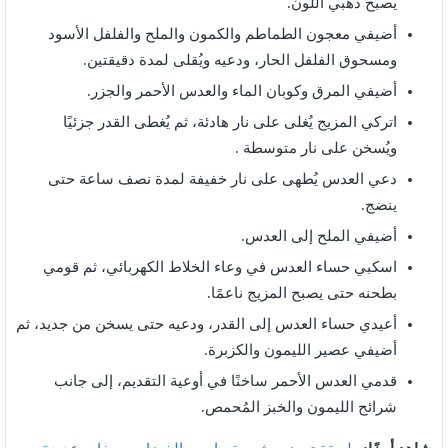
يصبح ذهبي اللون.
أضيفي معجون الطماطم والكمون والملح والفلفل الأسود
ومسحوق الفلفل الحار، ودعيه ويُقلى لمدة دقيقتين.
أضيفي المرق وكوبان الماء والعدس الأحمر والجزر.
اتركي المزيج يُغلى على نار هادئة، ثم يُغطى القدر جزئيًا
ويُسخن على نار متوسطة .
دعي العدس يُطهى على نار خفيفة لمدة نصف ساعة حتى
ينضج.
أضيفي الملح إلى العدس.
اسكبي حساء العدس في وعاء الخلاط الكهربائي، ثم قومي
بطحنه حتى يصبح المزيج ناعمًا.
أعيدي حساء العدس إلى القدر، ودعيه حتى يسخن من جديد، ثم
أضيفي عصير الليمون والكزبرة.
قدمي العدس الأحمر ساخنًا في أوعية التقديم، إلى جانب
شرائح الليمون والخبز المُحمص.