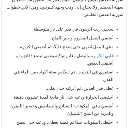
سهلة التحضير ولا يحتاج إلى وقت وجهد كبيرتين، وفي الآتي خطوات
شوربة العدس الحامض:
سخني زيت الزيتون في قدر على نار متوسطة.
أضيفي البصل المفروم وبعض الملح.
دعي البصل يُطهى حتى ينضج قليلًا، ثم أضيفي الكزبرة.
قلبي
الكزبرة
والبصل معًا، واتركيه يطهى لبضع دقائق، ثم
أضيفي العدس.
استمري في التقليب، ثم اسكبي ستة أكواب من الماء في
القدر.
غطي قدر العدس، ثم اتركيه حتى يغلي.
اخفضي الحرارة ودعيه على نار هادئة لمدة عشرون دقيقة.
أضيفي باقي المكونات: السبانخ والبطاطس وعصير الليمون
والمزيد من الملح (للتتبيل).
اخلطي المكونات جيدًا ثم غطيه بغطاء، ودعيه حتى تنضج