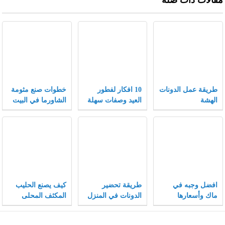
مقالات ذات صلة
طريقة عمل الدونات
10 افكار لفطور
خطوات صنع مثومة
الهشة
العيد وصفات سهلة
الشاورما في البيت
وسريعة لفطور
مميز
افضل وجبه في
طريقة تحضير
كيف يصنع الحليب
ماك وأسعارها
الدونات في المنزل
المكثف المحلى
مثل المحلات
وفيما يستخدم