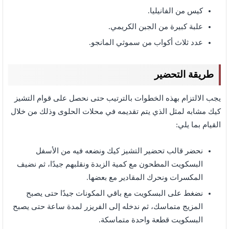
كيس من الفانيليا.
علبة كبيرة من الجبن الكريمي.
عدد ثلاث أكواب من سموثي المانجو.
طريقة التحضير
يجب الالتزام بهذه الخطوات بالترتيب حتى نحصل على قوام التشيز
كيك مشابه لمثل الذي يتم تقديمه في محلات الحلوى وذلك من خلال
القيام بما يلي:
نحضر قالب تحضير التشيز كيك ونضعه فيه من الأسفل
البسكويت المطحون مع كمية الزبدة ونقلبهم جيدًا، ثم نضيف
المكسرات ونحرك المقادير مع بعضها.
نضغط على البسكويت مع باقي المكونات جيدًا حتى يصبح
المزيج متماسك، ثم ندخله إلى الفريزر لمدة ساعة حتى يصبح
البسكويت قطعة واحدة متماسكة.