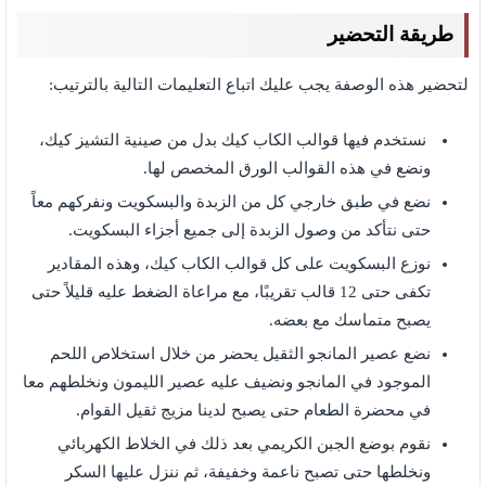
طريقة التحضير
لتحضير هذه الوصفة يجب عليك اتباع التعليمات التالية بالترتيب:
نستخدم فيها قوالب الكاب كيك بدل من صينية التشيز كيك،
ونضع في هذه القوالب الورق المخصص لها.
نضع في طبق خارجي كل من الزبدة والبسكويت ونفركهم معاً
حتى نتأكد من وصول الزبدة إلى جميع أجزاء البسكويت.
نوزع البسكويت على كل قوالب الكاب كيك، وهذه المقادير
تكفى حتى 12 قالب تقريبًا، مع مراعاة الضغط عليه قليلاً حتى
يصبح متماسك مع بعضه.
نضع عصير المانجو الثقيل يحضر من خلال استخلاص اللحم
الموجود في المانجو ونضيف عليه عصير الليمون ونخلطهم معا
في محضرة الطعام حتى يصبح لدينا مزيج ثقيل القوام.
نقوم بوضع الجبن الكريمي بعد ذلك في الخلاط الكهربائي
ونخلطها حتى تصبح ناعمة وخفيفة، ثم ننزل عليها السكر