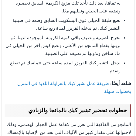
به تمامًا، بعد ذلك نأخذ ثلث مزيج الكريمة السابق تحضيره
ونضعه على الجيلي ونقلبهم معًا.
نضع طبقة الجيلي فوق البسكويت السابق وضعه في صينية
التشيز كيك، ثم ندخله الفريزر لمدة ربع ساعة.
نخرج الصينية ونضيف باقي كمية الكريمة الموجودة لدينا، ثم
نزينها بقطع المانجو من الأعلى، ونضع كيس آخر من الجيلي في
ماء ساخن ونذوبها ثم نضيفه على الصينية
ندخل التشيز كيك الفريزر لمدة ساعة حتى تتماسك ثم تقطع
وتقدم.
شاهد أيضًا:
طريقة عمل تشيز كيك بالفراولة اللذيذ في المنزل
بخطوات سهلة
خطوات تحضير تشيز كيك بالمانجا والزبادي
المانجو من الفاكهة التي تعزز من كفاءة عمل الجهاز الهضمي، وذلك
لاحتوائها على مقدار كبير من الألياف التي تحد من الإصابة بالإمساك