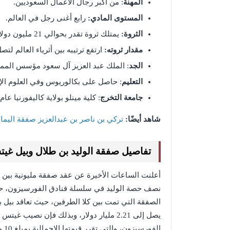
المهنة
: من أكبر رجال الأعمال السعوديين.
المستوى المادي:
رابع أغنى رجل في العالم.
الثروة:
يمتلك ثروة تقدر بحوالي 21 مليون دولار.
مقدار ثروته:
ارتفع ترتيبه بين أثرياء العالم لتصل ثروتة إلى 4
الجد
: الملك عبد العزيز آل سعود مؤسس الممل
التعليم
: حاصل على بكالوريوس وفي العلوم الإدار
جامعة التخرج
: كلية مينلو بولاية كاليفورنيا عام 1979.
شاهد أيضًا:
تركي بن ناصر بن عبدالعزيز صفقة اليما
تفاصيل صفقة الوليد بن طلال وبيل غيتس 1
أعلنت الساعات الأخيرة عن عقد صفقة مليونية بين ب
الصفقة التي تمت بين كلا الطرفين، حيث تعاقد بيل 
الفورسيزون، والتي تقرر قيمتها الإجمالية بمبلغ 10 مليار دولار.