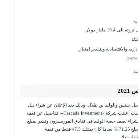
19. مليار دولار.
كة.
ية والاقتصادية وبتقدير امتياز.
مة
202
يل جيتس والوليد بن طلال، وذلك بعد الإعلان عن شراء بيل
نصف حصة الوليد في سلسلة فنادق الفورسيزون، حيث أعلنت شركة «Cascade Investment»، تفاصيل عن قيمة
بشراء نصف حصة الوليد في فنادق الفورسيزون وتقدر بمبلغ
يصل إلى 2.21 مليار دولار، وبذلك فإن نصيب غيتس يبلغ 71.25 % بعدما كان يمتلك 47.5 فقط من قيمة