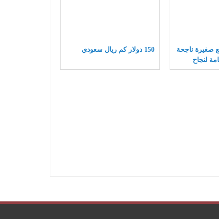
شاريع صغيرة ناجحة
150 دولار كم ريال سعودي
مة لنجاح
ة