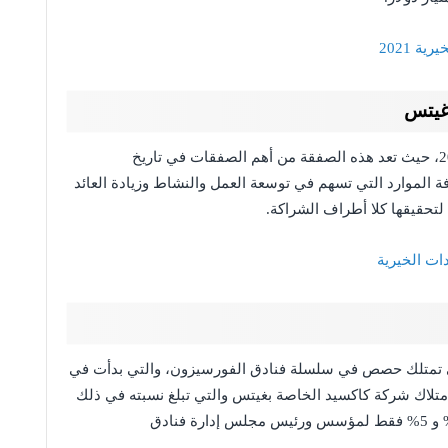
 2021
 غيتس
من المقرر انتهاء الصفقة في شهر يناير من عام 2022، حيث تعد هذه الصفقة من أهم الصفقات في تاريخ
قامت شركة Cascade بدعمها بكافة الموارد التي تسهم في توسعة العمل والنشاط وزيادة العائد
تحقيقها كلا أطراف الشراكة.
ات الخيرية
ي تمتلك حصص في سلسلة فنادق الفورسيزون، والتي بدأت في
لجدير بالذكر امتلاك شركة كاكسيد الخاصة بغيتس والتي تبلغ نسبته في ذلك
الوقت 71.25% ، في حين امتلاك الوليد حصة 23.7 % و 5% فقط لمؤسس ورئيس مجلس إدارة فنادق