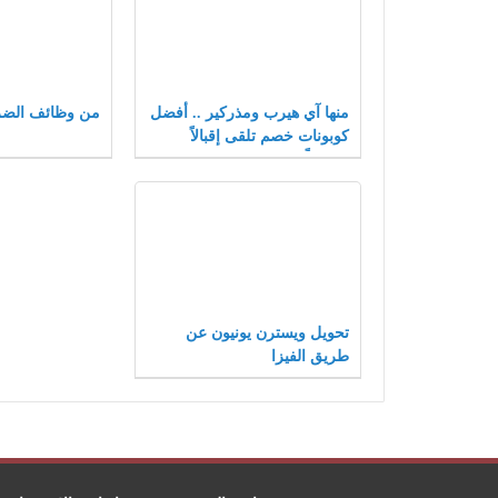
منها آي هيرب ومذركير .. أفضل
من وظائف الضر
كوبونات خصم تلقى إقبالاً
متزايداً بعام 2021
تحويل ويسترن يونيون عن
طريق الفيزا