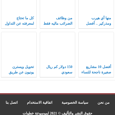
منها آي هيرب
من وظائف
كل ما تحتاج
ومذركير .. أفضل
الضرائب ماليه فقط
لمعرفته عن التداول
كوبونات خصم تلقى
في سوق الفوركس
إقبالاً متزايداً بعام
2021
أفضل 10 مشاريع
150 دولار كم ريال
تحويل ويسترن
صغيرة ناجحة للنساء
سعودي
يونيون عن طريق
ونصائح هامة لنجاح
الفيزا
المشاريع الصغيرة
من نحن
سياسة الخصوصية
اتفاقية الاستخدام
اتصل بنا
حقوق النشر والتأليف © 2021 لموسوعة خطوات