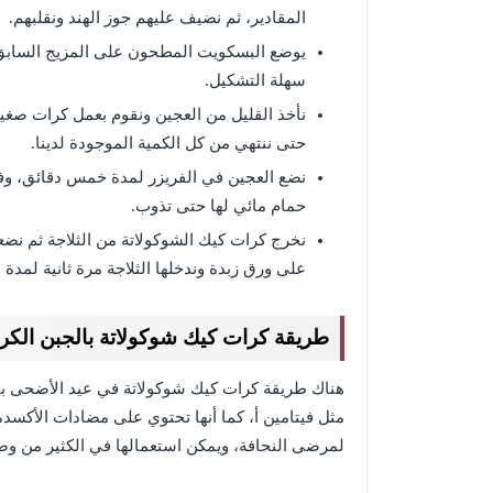
المقادير، ثم نضيف عليهم جوز الهند ونقلبهم.
يوضع البسكويت المطحون على المزيج السابق 
سهلة التشكيل.
نأخذ القليل من العجين ونقوم بعمل كرات صغيرة
حتى ننتهي من كل الكمية الموجودة لدينا.
نضع العجين في الفريزر لمدة خمس دقائق، وفى
حمام مائي لها حتى تذوب.
نخرج كرات كيك الشوكولاتة من الثلاجة ثم نضع
على ورق زبدة وندخلها الثلاجة مرة ثانية لمدة س
طريقة كرات كيك شوكولاتة بالجبن الكر
هناك طريقة كرات كيك شوكولاتة في عيد الأضحى باست
مثل فيتامين أ، كما أنها تحتوي على مضادات الأكسدة،
لمرضى النحافة، ويمكن استعمالها في الكثير من وص