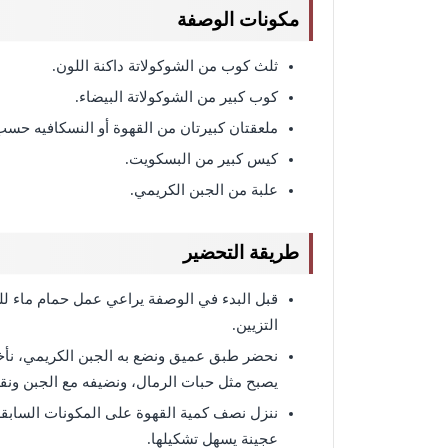
مكونات الوصفة
ثلث كوب من الشوكولاتة داكنة اللون.
كوب كبير من الشوكولاتة البيضاء.
ملعقتان كبيرتان من القهوة أو النسكافيه حسب
كيس كبير من البسكويت.
علبة من الجبن الكريمي.
طريقة التحضير
قبل البدء في الوصفة يراعي عمل حمام ماء للش
التزيين.
نحضر طبق عميق ونضع به الجبن الكريمي، نأخ
يصبح مثل حبات الرمال، ونضيفه مع الجبن ونق
ننزل نصف كمية القهوة على المكونات السابقة و
عجينة يسهل تشكيلها.