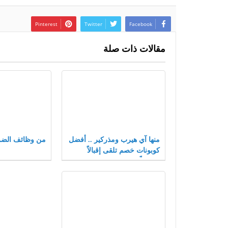
Pinterest
Twitter
Facebook
مقالات ذات صلة
منها آي هيرب ومذركير .. أفضل
من وظائف الضر
كوبونات خصم تلقى إقبالاً
متزايداً بعام 2021