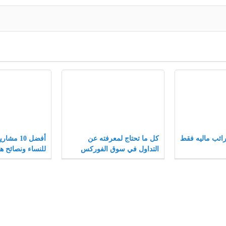
ائب ماليه فقط
كل ما تحتاج لمعرفته عن
أفضل 10 م
التداول في سوق الفوركس
للنساء ونصائح ها
المشاريع الصغير