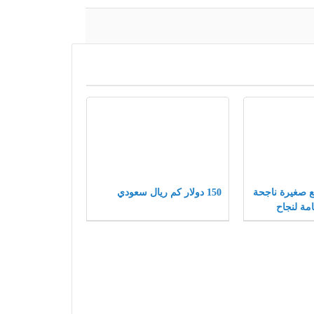
شاريع صغيرة ناجحة
150 دولار كم ريال سعودي
مة لنجاح
ة