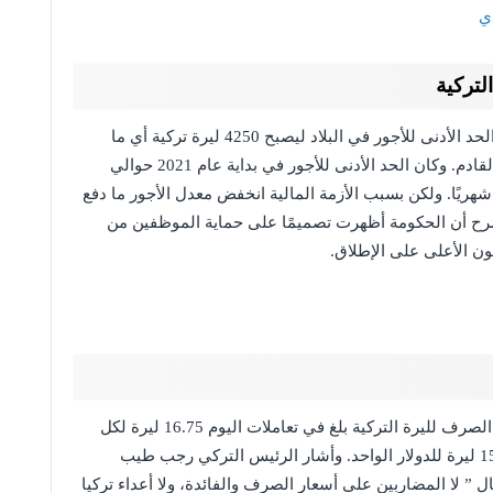
دي
لتركية
أعلن الرئيس التركي رجب طيب أردوغان عن زيادة الحد الأدنى للأجور في البلاد ليصبح 4250 ليرة تركية أي ما
يعادل حوالي 275 دولار شهريًا ابتداءً من بداية العام القادم. وكان الحد الأدنى للأجور في بداية عام 2021 حوالي
شهريًا أي ما كان يعادل حوالي 380 دولار شهريًا. ولكن بسبب الأزمة المالية انخفض معدل الأجور ما دفع
صرح أن الحكومة أظهرت تصميمًا على حماية الموظفين من
كون الأعلى على الإطلاق.
تشير البيانات الصادرة عن وكالة “بلومبرغ” أن سعر الصرف لليرة التركية بلغ في تعاملات اليوم 16.75 ليرة لكل
دولار أمريكي بعد أن أغلقت بالأمس على سعر 15.675 ليرة للدولار الواحد. وأشار الرئيس التركي رجب طيب
ل ” لا المضاربين على أسعار الصرف والفائدة، ولا أعداء تركيا