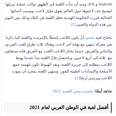
Android و iOS، ومنذ أن بدأت اللعبة في الظهور توالت عملية تنزيلها
ليصبح عدد لاعبوها حول العالم يفوق مليار لاعب، وبسبب أحداثها
القتالية قررت الحكومة الهندية حظر اللعبة في البلاد وذلك بس التوتر
بين هذه الدولة والصين
[1]
.
تحتاج لعبة
بابجي
أنّ يكون اللاعب مُتصلًا بالإنترنت، واللعبة كما ذكرنا
هي معركة تنتهي مع نهاية أخر لاعب، وهناك ثلاث طرق للعب الفردي
والثنائي والفريق، حينما يختار اللاعب اللعب مع الفريق فإنه سيتعاون
مع ثلاثة إلى أربع لاعبين، وباختصار فإنّ اللعبة تبدأ عندما يهبط
اللاعب بمظلته إلى جزيرة اللعبة، وبعد الهبوط تكون مُهمته جمع
الأسلحة والإمدادات الطبية للفوز، وتنتهي اللعبة بمجرد أن يموت
اللاعب ويرتمي أرضًا
[1]
.
شاهد أيضًا:
تحديث ببجي الجديد 2021
أفضل لعبة في الوطن العربي لعام 2021