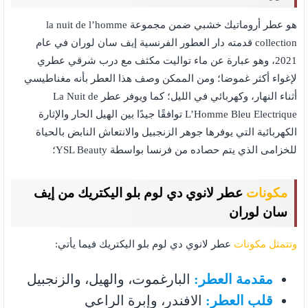
هو عطر أروماتيك خشبي ضمن مجموعة la nuit de l’homme
collection قدمته دار العطور الفرنسية إيف سان لوران في عام
2021، وهو عبارة عن ماء تواليت مكثف مع درب شرقي عطري
لإغواء أكثر غموضا؛ ومن الممكن وصف هذا العطر بأنه مغناطيسي
أثناء النهار، وكهربائي في الليل؛ كما ويوفر عطر La Nuit de
L’Homme Bleu Electrique توافقًا جيدًا بين الهيل الحار والإثارة
الكهربائية التي يوفرها جوهر الزنجبيل والانتعاش النابض بالحياة
للخزامى الذي يتم حصاده من فرنسا بواسطة YSL Beauty؛
مكونات
عطر لانوي دي لوم بلو اليكتريك من إيف
سان لوران
وتتمثل مكونات
عطر لانوي دي لوم بلو اليكتريك فيما يأتي:
مقدمة العطر:
البارغموت، والهيل، والزنجبيل
قلب العطر:
الافندر، وإبرة الراعي