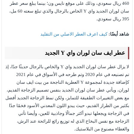
460 ريال سعودي، وذلك على موقع نايس ون؛ بينما يبلغ سعر عطر
سان لوران الجديد واي Y الخاص بالرجال والذي تبلغ سعته 60 مل،
395 ريال سعودي.
شاهد أيضًا:
كيف اعرف العطر الاصلي من التقليد
عطر ايف سان لوران واي Y الجديد
لا يزال عطر سان لوران الجديد واي Y والخاص بالرجال حديثًا جدًا، إذ
تم تصنيعه في عام 2020 وتم طرحه في الأسواق في عام 2021
كإضافة جديدة لمجموعة Y العطرية الناجحة من بيت ايف سان
لوران، ويأتي عطر سان لوران الجديد بنفس تصميم الزجاجة القديم،
مع بعض التغييرات الطفيفة للتمايز، ولكن نمط الزجاجة الجديد أفضل
بكثير من الطراز القديم، حيث يبدو اللون المعدني الأسود فخمًا جدًا
في الزجاجة ويجعلها تبدو أكثر جمالًا وجاذبية للعين، وأيضا تأتي
الزجاجة مع نفس البخاخ الذي له توزيع رائع للرائحة عند الرش،
والغطاء مصنوع من البلاستيك.