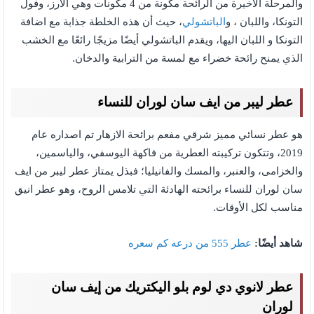
والمرحلة الأخيرة من الرائحة مكونة من 4 مكونات وهي الأرز، وفول
التونكا، واللبان ، و
الباتشولي
، حيث أن هذه الخلطة جذابة مع اضافة
التونكا و اللبان اليها، ويقدم الباتشولي أيضًا مزيجًا رائعًا مع الخشب
الذي يمنح رائحة خضراء مع لمسة من الترابية والدخان.
عطر ليبر من ايف سان لوران للنساء
هو عطر نسائي مميز شرقي مفعم برائحة الازهار تم اصداره عام
2019، وتتكون تركيبته العطرية من فاكهة اليوسفي، والياسمين،
والخزامى، والعنبر، والمسك والفانيليا؛ فبذل يمتاز عطر ليبر من ايف
سان لوران للنساء برائحته الهادئة التي تلامس الروح، وهو عطر انيق
مناسب لكل الأوقات.
شاهد أيضًا:
عطر 555 من درعه كم سعره
عطر لانوي دي لوم بلو اليكتريك من إيف سان
لوران