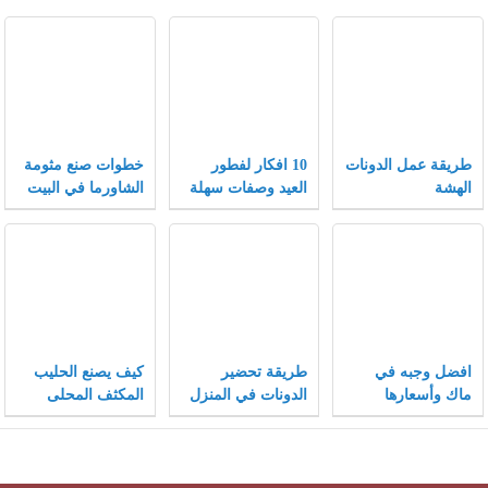
طريقة عمل الدونات
10 افكار لفطور
خطوات صنع مثومة
الهشة
العيد وصفات سهلة
الشاورما في البيت
وسريعة لفطور
مميز
افضل وجبه في
طريقة تحضير
كيف يصنع الحليب
ماك وأسعارها
الدونات في المنزل
المكثف المحلى
مثل المحلات
وفيما يستخدم