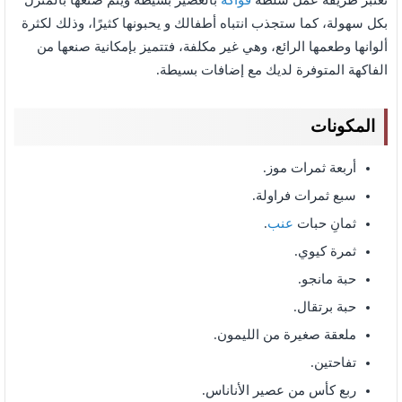
تعتبر طريقة عمل سلطة
فواكه
بالعصير بسيطة ويتم صنعها بالمنزل
بكل سهولة، كما ستجذب انتباه أطفالك و يحبونها كثيرًا، وذلك لكثرة
ألوانها وطعمها الرائع، وهي غير مكلفة، فتتميز بإمكانية صنعها من
الفاكهة المتوفرة لديك مع إضافات بسيطة.
المكونات
أربعة ثمرات موز.
سبع ثمرات فراولة.
ثمانِ حبات
عنب
.
ثمرة كيوي.
حبة مانجو.
حبة برتقال.
ملعقة صغيرة من الليمون.
تفاحتين.
ربع كأس من عصير الأناناس.