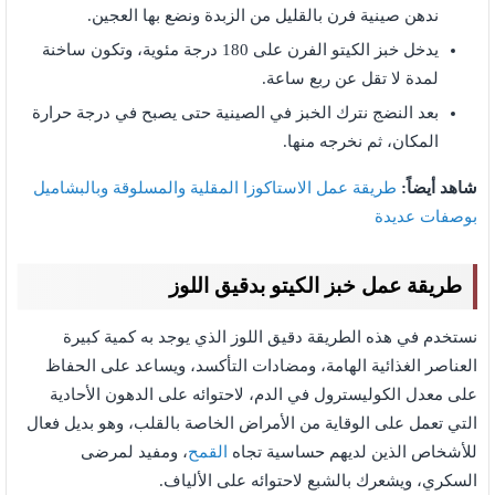
ندهن صينية فرن بالقليل من الزبدة ونضع بها العجين.
يدخل خبز الكيتو الفرن على 180 درجة مئوية، وتكون ساخنة
لمدة لا تقل عن ربع ساعة.
بعد النضج نترك الخبز في الصينية حتى يصبح في درجة حرارة
المكان، ثم نخرجه منها.
شاهد أيضاً:
طريقة عمل الاستاكوزا المقلية والمسلوقة وبالبشاميل
بوصفات عديدة
طريقة عمل خبز الكيتو بدقيق اللوز
نستخدم في هذه الطريقة دقيق اللوز الذي يوجد به كمية كبيرة
العناصر الغذائية الهامة، ومضادات التأكسد، ويساعد على الحفاظ
على معدل الكوليسترول في الدم، لاحتوائه على الدهون الأحادية
التي تعمل على الوقاية من الأمراض الخاصة بالقلب، وهو بديل فعال
للأشخاص الذين لديهم حساسية تجاه
القمح
، ومفيد لمرضى
السكري، ويشعرك بالشبع لاحتوائه على الألياف.