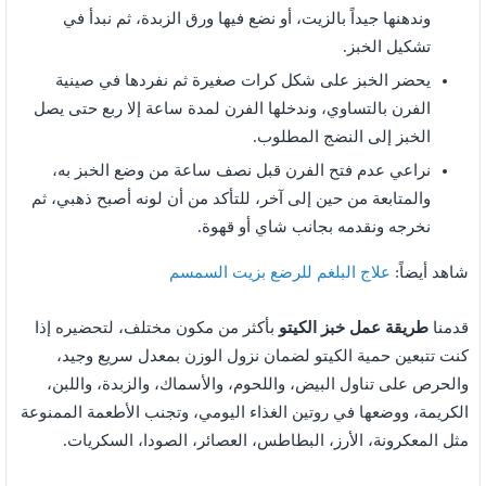
وندهنها جيداً بالزيت، أو نضع فيها ورق الزبدة، ثم نبدأ في
تشكيل الخبز.
يحضر الخبز على شكل كرات صغيرة ثم نفردها في صينية
الفرن بالتساوي، وندخلها الفرن لمدة ساعة إلا ربع حتى يصل
الخبز إلى النضج المطلوب.
نراعي عدم فتح الفرن قبل نصف ساعة من وضع الخبز به،
والمتابعة من حين إلى آخر، للتأكد من أن لونه أصبح ذهبي، ثم
نخرجه ونقدمه بجانب شاي أو قهوة.
شاهد أيضاً:
علاج البلغم للرضع بزيت السمسم
قدمنا
طريقة عمل خبز الكيتو
بأكثر من مكون مختلف، لتحضيره إذا
كنت تتبعين حمية الكيتو لضمان نزول الوزن بمعدل سريع وجيد،
والحرص على تناول البيض، واللحوم، والأسماك، والزبدة، واللبن،
الكريمة، ووضعها في روتين الغذاء اليومي، وتجنب الأطعمة الممنوعة
مثل المعكرونة، الأرز، البطاطس، العصائر، الصودا، السكريات.