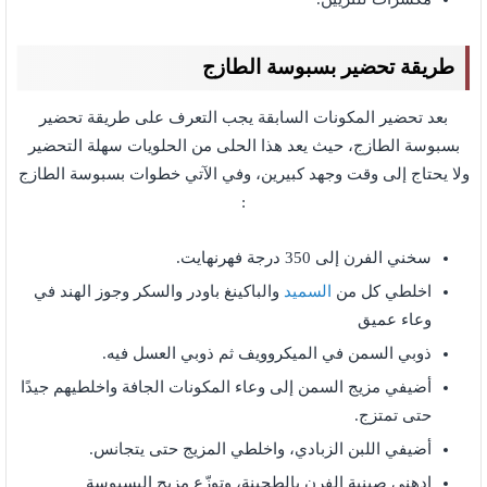
طريقة تحضير بسبوسة الطازج
بعد تحضير المكونات السابقة يجب التعرف على طريقة تحضير
بسبوسة الطازج، حيث يعد هذا الحلى من الحلويات سهلة التحضير
ولا يحتاج إلى وقت وجهد كبيرين، وفي الآتي خطوات بسبوسة الطازج
:
سخني الفرن إلى 350 درجة فهرنهايت.
اخلطي كل من
السميد
والباكينغ باودر والسكر وجوز الهند في
وعاء عميق
ذوبي السمن في الميكروويف ثم ذوبي العسل فيه.
أضيفي مزيج السمن إلى وعاء المكونات الجافة واخلطيهم جيدًا
حتى تمتزج.
أضيفي اللبن الزبادي، واخلطي المزيج حتى يتجانس.
ادهني صينية الفرن بالطحينة، وتوزّع مزيج البسبوسة