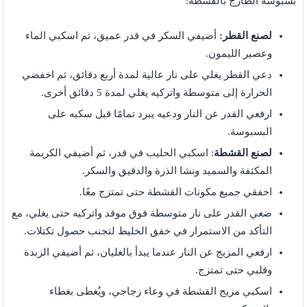
بسبوسة الطازج بالقشطة:
لصنع القطر:
أضيفي السكر في قدر عميق، ثم اسكبي الماء
وعصير الليمون.
دعي القطر يغلي على نار عالية لمدة أربع دقائق، ثم اخفضي
الحرارة إلى متوسطة واتركيه يغلي لمدة 5 دقائق أخرى.
ارفعي القدر عن النار ودعيه يبرد تمامًا قبل سكبه على
البسبوسة.
لصنع القشطة
: اسكبي الحليب في قدر، ثم أضيفي الكريمة
المكثفة والسميد ونشا الذرة والدقيق والسكر.
اخفقي جميع مكونات القشطة حتى تمتزج معًا.
ضعي القدر على نار متوسطة فوق موقد واتركيه حتى يغلي، مع
التأكد من الاستمرار في خفق الخليط لتجنب حصول تكتلات.
ارفعي المزيج عن النار عندما يبدأ بالغليان، ثم أضيفي الزبدة
وقلبي حتى تمتزج.
اسكبي مزيج القشطة في وعاء زجاجي، ويُغطى بغطاء