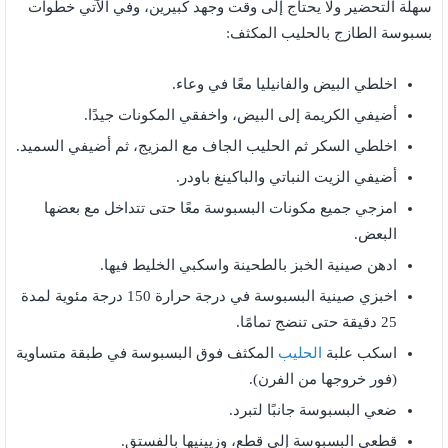
سهلة التحضير ولا يحتاج إلى وقت وجهد كبيرين، وفي الآتي خطوات
بسبوسة الطازج بالحليب المكثف:
اخلطي البيض والفانيليا معًا في وعاء.
أضيفي الكريمة إلى البيض، واخفقي المكونات جيدًا.
اخلطي السكر ثم الحليب الجاف مع المزيج، ثم أضيفي السميد.
أضيفي الزيت النباتي والباكينغ باودر.
امزجي جميع مكونات البسبوسة معًا حتى تتداخل مع بعضها
البعض.
ادهن صينية الخبز بالطحينة واسكبي الخليط فيها.
اخبزي صينية البسبوسة في درجة حرارة 150 درجة مئوية لمدة
25 دقيقة حتى تنضج تمامًا.
اسكب علبة
الحليب
المكثف فوق البسبوسة في طبقة متساوية
(فور خروجها من الفرن).
ضعي البسبوسة جانبًا لتبرد.
قطعي البسبوسة إلى قطع، وزيينيها بالفستق.