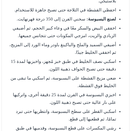
بلاستيكي.
احفظي القشطة في الثلاجة حتى تصبح جاهزة للاستخدام.
لصنع البسبوسة:
سخني الفرن إلى 350 درجة فهرنهايت.
اخفقي البيض والسكر معًا في وعاء كبير الحجم، ثم أضيفي
الزبادي والزيت، امزجي المكونات حتى تتجانس جميعها.
أضيفي السميد والملح والباكينغ باودر وماء الورد إلى المزيج،
ثم اخفقي الخليط جيدًا.
اسكبي نصف الخليط في طبق خبز مُجهز، واخبزيها لمدة 15
دقيقة حتى تصبح الحواف ذهبية اللون.
ضعي مزيج القشطة على البسبوسة، ثم اسكبي ما تبقى من
الخليط فوق القشطة.
اخبزي البسبوسة في الفرن لمدة 25 دقيقة أخرى، واتركيها
على نار عالية حتى تصبح ذهبية اللون.
اسكبي القطر على سطح البسبوسة، وانتظريها حتى تبرد
تمامًا، ثم قطعيها إلى قطع.
رشي المكسرات على قطع البسبوسة، وقدميها في طبق