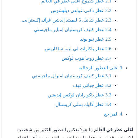
2.1
عطر شموخ أغلى عطر في العالم
2.2
عطر دكني غولدن ديليشوس
2.3
عطر شانيل 5 ليميتد إيدشن غراند إكسترايت
2.4
عطر كليف كريستيان إمباير ماجيستي
2.5
عطر نيو بوند
2.6
عطر باكارات لي ليما ساكاريس
2.7
عطر روجا هوت لوكس
3
اغلى العطور الرجالية
3.1
عطر كليف كريستيان امبرال ماجيستي
3.2
عطر جياني فيف
3.3
عطر باكو رابان لوكس إيديشن
3.4
عطر لاليك بنتلي كريستال
4
المراجع
اغلى عطر في العالم
ما هو؟ تعكس العطور الكثير من شخصية
الإنسان، وقد تم استخدامها منذ العصور القديمة من أجل إخفاء