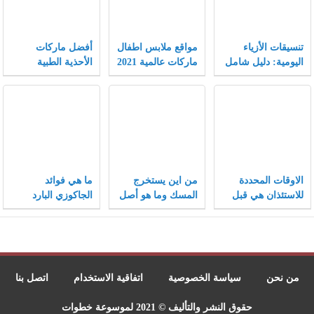
تنسيقات الأزياء
مواقع ملابس اطفال
أفضل ماركات
اليومية: دليل شامل
ماركات عالمية 2021
الأحذية الطبية
يجمع بين الراحة
النسائية
والأناقة لتجربة
تسوق لا مثيل لها.
الاوقات المحددة
من اين يستخرج
ما هي فوائد
للاستئذان هي قبل
المسك وما هو أصل
الجاكوزي البارد
صلاة الفجر وبعد
تسميته وما هي
صلاة
مصادره
من نحن
سياسة الخصوصية
اتفاقية الاستخدام
اتصل بنا
حقوق النشر والتأليف © 2021 لموسوعة خطوات