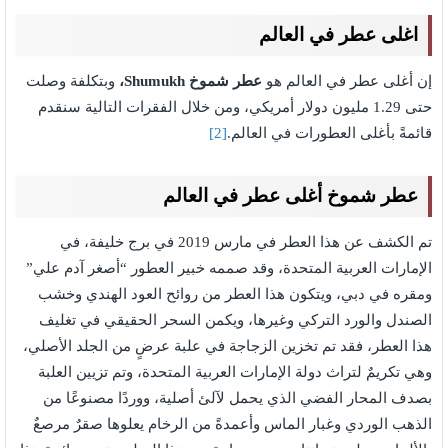
اغلى عطر في العالم
إن أغلى عطر في العالم هو
عطر شموخ
Shumukh
،
وبتكلفة وصلت
حتى 1.29 مليون دولار أمريكي، ومن خلال الفقرات التالية سنقدم
قائمةً بأغلى العطورات في العالم.
[2]
عطر شموخ
أغلى عطر في العالم
تم الكشف عن هذا العطر في مارس 2019 في برج خليفة، في
الإمارات العربية المتحدة، وقد صممه خبير العطور “أصغر آدم علي”
ومقره في دبي، ويتكون هذا العطر من روائح العود الهندي وخشب
الصندل والورد التركي وغيرها، ويكمن السحر الحقيقي في تغليف
هذا العطر، فقد تم تخزين الزجاجة في علبة عرضٍ من الجلد الأصلي،
وهي تكريمٌ لتراث دولة الإمارات العربية المتحدة، وتم تزيين العلبة
بصدف المحار الفضي الذي يحمل لآلئ أصلية، ووردًا مصنوعًا من
الذهب الوردي وغبار الماس وأعمدةً من الرخام يعلوها صقرٌ مرصعٌ