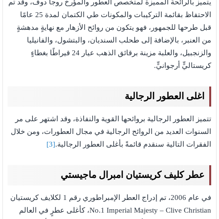
يتميز بالرائحة المميزة لمتخصص العطور والمؤرخ روجا دوف، وقد تم
الاحتفاظ بقائمة التركيبات والمكونات طي الكتمان لمدة 25 عامًا
قبل طرحها للجمهور، فهو يتكون من روائح الأزهار مع نهايةٍ مدهشةٍ
من العنبر، بالإضافة إلى طحلب السنديان، والبتشول، والفانيليا
والزنجبيل، والعلبة مزينة برقائق الذهب عيار 24 قيراطًا بغطاءٍ
كريستاليٍّ أرجوانيٍّ.
اغلى العطور الرجالية
تتميز العطور الرجالية بروائحها القوية والنفاذة، وقد اشتهر على مر
السنوات العديد من الروائح الرجالية في مجال العطورات، ومن خلال
الفقرات التالية سنقدم قائمةً بأغلى العطور الرجالية.
[3]
عطر كليف كريستيان امبرال ماجيستي
في عام 2006، تم إدراج العطر الإمبراطوري رقم 1 لكلايف كريستيان
No.1 Imperial Majesty – Clive Christian، كأغلى عطرٍ في العالم