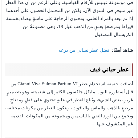
في موسوعة غينيس للأرقام القياسية، وعلى الرغم من أن هذا العطر
غير متوفرٍ في السوق الآن، ولكن من المحتمل الحصول على أحدهما
إذا تم بيعه بالمزاد العلني، وتحتوي الزجاجة على ماسةٍ بيضاء بخمسة
قيراط ومرصعةٍ بعنقٍ من الذهب عيار 18، وهي مصنوعةٌ من
الكريستال المصقول.
شاهد أيضًا:
افضل عطر نسائي من درعه
عطر جياني فيف
أضافت حقيقة استخدام عطر Gianni Vive Sulman Parfum VI من
قبل أسطورة البوب ​​مايكل جاكسون الكثير إلى شعبيته، وهو بتصميمٍ
غريبٍ بعض الشيء، ويُباع العطر في علبةٍ تحتوي على قفلٍ ومفتاحٍ
مرصعٍ بالذهب والماس والياقوت، ويتكون العطر من مكونات مختلفة،
ويجمع بين الورد الغني بالياسمين ومجموعة من المكونات القديمة
غير المكشوف عنها.