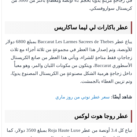
في زجاجةٍ مزينةٍ يدويًا بحجم 42 أونصة ومغطاةٍ بأكثر من 3000 من
كريستال سواروفسكي.
عطر باكارات لي ليما ساكاريس
يباع عطر Baccarat Les Larmes Sacrees de Thebes بمبلغ 6800 دولار
للأونصة، وتم إصدار هذا العطر في مجموعةٍ من ثلاثة أجزاء مع ثلاث
زجاجاتٍ فقط متاحةٍ للشراء، ويأتي هذا العطر من صانع الكريستال
الأسطوري Baccarat، ويتكون من مكونات اللبان والمر، وهو معبأٌ
داخل زجاجةٍ هرمية الشكل مصنوعةٍ من الكريستال المصنوع يدويًا،
وتم تزيين الغطاء بالجمشت.
شاهد أيضًا:
سعر عطر نوتي من روز ماري
عطر روجا هوت لوكس
تباع كل 3.4 أونصة من عطر Roja Haute Luxe بمبلغ 3500 دولار، كما