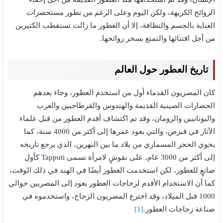
الروائح الكريهة، ولكن اليوم وعلى الرغم من تطور مستحضرات
العناية بالجسم والنظافة، إلا أن العطور ما زالت تستقطب الكثيرين
من أجل اقتنائها والتمتع بسحر روائحها.
تاريخ العطور حول العالم
كان المصريون القدماء أول من استخدم العطور، وجاء بعدهم
الحضارات الصينية القديمة والهندوس والقرطاجيين والعرب
واليونانيين والرومان، وقد تم اكتشاف أقدم العطور من قبل علماء
الآثار في قبرص، والتي يعود عمرها إلى أكثر من 4000 سنة، كما
يحوي الحجر المسماري من بلاد ما بين النهرين، الذي يرجع تاريخه
إلى أكثر من 3000 عام، على نقوشٍ لامرأة تسمى Tapputi كأول
صانعٍ للعطور، لكن استخدمت العطور أيضًا في الهند في ذلك الوقت،
كما أن الاستخدام الأقدم لزجاجات العطور يعود إلى المصريين حوالي
1000 قبل الميلاد، وقد اخترع المصريون الزجاج، واستخدموه في
صناعة زجاجات العطور.
[1]