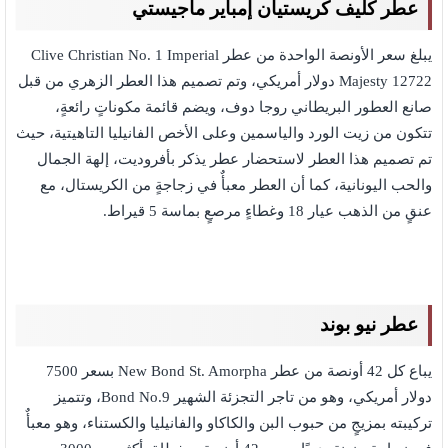
عطر كليف كريستيان إمباير ماجيستي
يبلغ سعر الأونصة الواحدة من عطر Clive Christian No. 1 Imperial
Majesty 12722 دولار أمريكي، وتم تصميم هذا العطر الزهري من قبل
صانع العطور البريطاني روجا دوف، ويضم قائمة مكوناتٍ رائعةٍ،
تتكون من زيت الورد والياسمين وعلى الأخص الفانيليا التاهيتية، حيث
تم تصميم هذا العطر لاستحضار عطر يذكر بأفروديت، إلهة الجمال
والحب اليونانية، كما أن العطر معبأٌ في زجاجةٍ من الكريستال، مع
عنقٍ من الذهب عيار 18 وغطاءٍ مرصعٍ بماسة 5 قيراط.
عطر نيو بوند
يباع كل 42 أونصة من عطر New Bond St. Amorpha بسعر 7500
دولار أمريكي، وهو من تاجر التجزئة الشهير Bond No.9، وتتميز
تركيبته بمزيجٍ من حبوب البن والكاكاو والفانيليا والكستناء، وهو معبأٌ