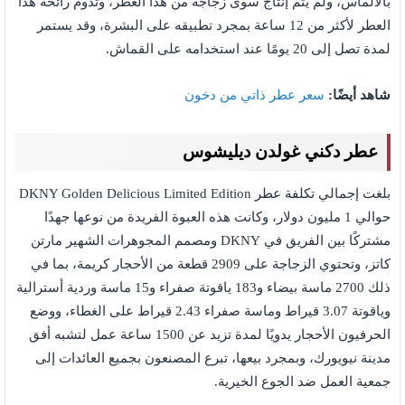
بالألماس، ولم يتم إنتاج سوى زجاجة من هذا العطر، وتدوم رائحة هذا
العطر لأكثر من 12 ساعة بمجرد تطبيقه على البشرة، وقد يستمر
لمدة تصل إلى 20 يومًا عند استخدامه على القماش.
شاهد أيضًا:
سعر عطر ذاتي من دخون
عطر دكني غولدن ديليشوس
بلغت إجمالي تكلفة عطر DKNY Golden Delicious Limited Edition
حوالي 1 مليون دولار، وكانت هذه العبوة الفريدة من نوعها جهدًا
مشتركًا بين الفريق في DKNY ومصمم المجوهرات الشهير مارتن
كاتز، وتحتوي الزجاجة على 2909 قطعة من الأحجار كريمة، بما في
ذلك 2700 ماسة بيضاء و183 ياقوتة صفراء و15 ماسة وردية أسترالية
وياقوتة 3.07 قيراط وماسة صفراء 2.43 قيراط على الغطاء، ووضع
الحرفيون الأحجار يدويًا لمدة تزيد عن 1500 ساعة عمل لتشبه أفق
مدينة نيويورك، وبمجرد بيعها، تبرع المصنعون بجميع العائدات إلى
جمعية العمل ضد الجوع الخيرية.