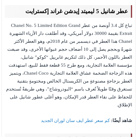
عطر شانيل 5 ليميتد إيدشن غراند إكسترايت
تباع كل 3.4 أونصة من عطر Chanel No. 5 Limited Edition Grand
Extrait بقيمة 30000 دولار أمريكي، وقد أطلقت دار الأزياء الشهيرة
Chanel هذا العطر في ديسمبر من عام 2018م، وهو العطر الأكثر
شهرةً وبحجم يصل إلى 10 أضعاف حجم عبواتها الأخرى، وقد صبغت
العطر باللون الأحمر، كل ذلك لتكريم غابرييل “كوكو” شانيل،
مؤسسة العلامة التجارية، ومع طرح 55 قطعة فقط للبيع، استهدفت
هذه الزجاجة الضخمة عشاق العلامة التجارية Chanel Coco، ويتميز
العطر بزجاجةٍ مصنوعةٍ من الكريستال الخالص ومختومةٍ بتقنية
تستغرق وقتًا طويلاً تُعرف باسم “البودروشاج”، وهي طريقةٌ تُستخدم
للحفاظ على نقاء العطر قدر الإمكان، وهو أغلى عطور شانيل على
الإطلاق.
شاهد أيضًا:
كم سعر عطر ايف سان لوران الجديد