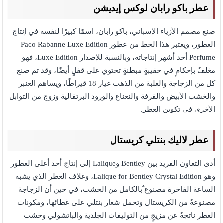
عطر باكو رابان لوكس إيديشن
صنع مصمم الأزياء الإسباني، باكو رابان، اسمًا كبيرًا لنفسه في إنتاج
العطور، ويعتبر هذا الخط من عطور Paco Rabanne Luxe Edition
Perfume أحد أشهر إنتاجاته، وبالنسبة للإصدار Luxe Edition، فهو
مغلفٌ بإحكامٍ في حقيبةٍ مبطنةٍ تحتوي على قفلٍ أيضًا، وقد تم صنع
كل من الزجاجة والعلبة من الذهب عيار 18 قيراطًا، ويساهم العنبر
والخشب الأبيض والقرفة والنعناع والورود البرتقالية وزوج من التوابل
الأخرى في تكوين العطر.
عطر لاليك بنتلي كريستال
أدى التعاون الفريد بين Bentley وLalique إلى إنتاج أحد أغلى العطور
وهو Lalique for Bentley Crystal Edition، وغلاف العطر الذي يشبه
الساعة الفاخرة مصنوع ٌبالكامل من الخشب، في حين أن الزجاجة
مصنوعةٌ من الكريستال وتحمل شعار بنتلي على غطائها، ومكونات
العطر ناتجةٌ عن مزيجٍ من التوليفات الجلدية والباتشولي وخشب