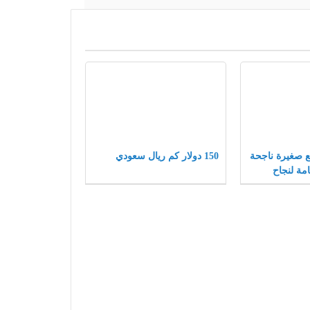
شاريع صغيرة ناجحة
150 دولار كم ريال سعودي
مة لنجاح
ة