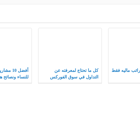
ائب ماليه فقط
كل ما تحتاج لمعرفته عن
أفضل 10 م
التداول في سوق الفوركس
للنساء ونصائح ها
المشاريع الصغير