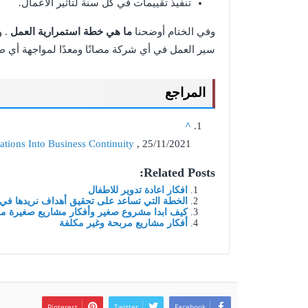
تنفيذ تقييمات في كل سنة لتأثير الأعمال.
وفي الختام أوضحنا
ما هي خطة استمرارية العمل
. و
سير العمل في أي شركة مصانًا ومعدًا لمواجهة أي ط
المراجع
^
tions Into Business Continuity
, 25/11/2021
Related Posts:
افكار اعادة تدوير للاطفال
الخطة التي تساعد على تحقيق أهداف نريدها في
كيف ابدا مشروع صغير وأفكار مشاريع صغيرة مربحة
أفكار مشاريع مربحة وغير مكلفة
Pinterest
Twitter
Facebook