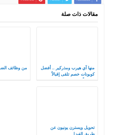
مقالات ذات صلة
منها آي هيرب ومذركير .. أفضل
من وظائف الضر
كوبونات خصم تلقى إقبالاً
متزايداً بعام 2021
تحويل ويسترن يونيون عن
طريق الفيزا