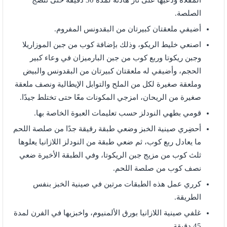
المقلاة ودعيها على نار هادئة لمدة 30 دقيقة حتى تنضج
الصلصة.
أضيفي ملعقتان كبيرتان من البقدونس المفروم.
اصنعي خليط الريكو، وذلك بإضافة كوب من جبن الموزاريلا
وجبن ريكوتا وربع كوب من جبن البارميزان في وعاء كبير
الحجم، وأضيفي له ملعقتان كبيرتان من البقدونس والبيض
وملعقة صغيرة لكل من الملح والتوابل الإيطالية ونصف ملعقة
صغيرة من الريحان، امزجي المكونات معًا حتى تختلط جيدًا.
قومي بطهي النودلز حسب تعليمات العبوة الخاصة بها.
أحضِري صينية الخبز وضعي طبقة رقيقة جدًا من صلصة اللحم
ما يعادل ربع كوب، ثم ضعي طبقة من النودلز اللازانيا يعلوها
ثلث كوب من مزيج جبن الريكوتا، وفي الطبقة الأخيرة ضعي
نصف كوب من صلصة اللحم.
كرري عمل هذه الطبقات مرتين في صينية الخبز بنفس
الطريقة.
غلفي صينية اللازانيا بورق الألمنيوم، واخبزيها في الفرن لمدة
45 دقيقة.