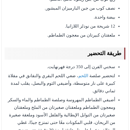
نصف كوب من جبن البارميزان المبشور.
بيضة واحدة.
12 شريحة من نودلز اللازانيا.
ملعقتان كبيرتان من معجون الطماطم.
طريقة التحضير
سخني الفرن إلى 350 درجة فهرنهايت.
لتحضير صلصة
اللحم
، ضعي اللحم البقري والنقانق في مقلاة
كبيرة على نار متوسطة، وأضيفي الثوم والبصل، يقلب لمدة
ثماني دقائق.
أضيفي الطماطم المهروسة وصلصة الطماطم والماء والسكر
ومعجون الطماطم وملعقتان صغيرتان من الملح وملعقتان
صغيرتان من التوابل الإيطالية والفلفل الأسود وملعقة صغيرة
من الريحان، قلبي المكونات معًا حتى تمتزج جيدًا، غطي