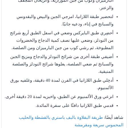
البارميزان وكوب من جبن الموزاريلا، والريحان المجفف
والزعتر.
لتحضير طبقة اللازانيا، امزجي الجبن والبيض والبقدونس
والسبانج في إناء، ودعيه جانبًا.
أحضِري طبق البايركس وضعي في اسفل الطبق أربع شرائح
من النودلز، وضعي عليها نصف كمية الدجاج والخضروات
المطبوخة، ثم رشي كوب من جبن البارميزان ومن الصلصة.
أضيفي طبقة أخرى من شرائح النودلز والدجاج ومزيج الجبن
والسبانخ ثم ضعي الصلصة، يعلوها شرائح النودلز والصلصة
المتبقية.
أدخِلي طبق اللازانيا في الفرن لمدة 40 دقيقة، وغلفيه بورق
الألمنيوم.
انزعي ورق الألمنيوم عن الطبق، واخبزيه لمدة 20 دقيقة أخرى.
قدمي طبق اللازانيا دافئًا على سفرة المائدة.
شاهد أيضًا:
طريقة البقلاوة بالبف باستري بالقشطة والحليب
المحموس سريعة ومقرمشة