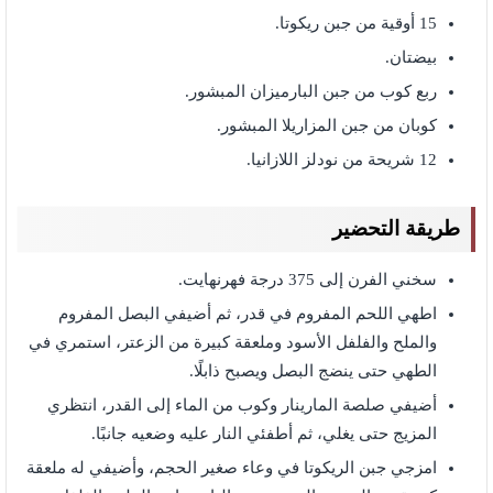
15 أوقية من جبن ريكوتا.
بيضتان.
ربع كوب من جبن البارميزان المبشور.
كوبان من جبن المزاريلا المبشور.
12 شريحة من نودلز اللازانيا.
طريقة التحضير
سخني الفرن إلى 375 درجة فهرنهايت.
اطهي اللحم المفروم في قدر، ثم أضيفي البصل المفروم
والملح والفلفل الأسود وملعقة كبيرة من الزعتر، استمري في
الطهي حتى ينضج البصل ويصبح ذابلًا.
أضيفي صلصة المارينار وكوب من الماء إلى القدر، انتظري
المزيج حتى يغلي، ثم أطفئي النار عليه وضعيه جانبًا.
امزجي جبن الريكوتا في وعاء صغير الحجم، وأضيفي له ملعقة