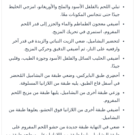
تبلي اللحم بالفلفل الأسود والملح والأوريغانو، امزجي الخليط
جيدًا حتى تتجانس المكونات معًا.
أضيفي معجون الطماطم والماء والجزر إلى قدر اللحم
المفروم، استمري في تحريك المزيج.
لتحضير البشاميل، ضعي الزيت النباتي والزبدة في قدر آخر
وارفعيه على النار، ثم أضيفي الدقيق وحركي المزيج.
أضيفي الحليب السائل والفلفل الأسود وجوزة الطيب، وقلبي
جيدًا.
أحضِري طبق البايركس، وضعي طبقة من البشاميل المُحضر
في أسفل قاع الطبق، يليه طبقة من اللازانيا المسلوقة.
وزعي طبقة أخرى من البشاميل، يليها طبقة من مزيج اللحم
المفروم.
أضيفي طبقة أخرى من اللازانيا فوق الحشو، يعلوها طبقة من
البشاميل.
ضعي في النهاية طبقة جديدة من حشو اللحم المفروم على
طبقة البشاميل، يليها طبقة من اللازانيا وعلى سطحه طبقة من