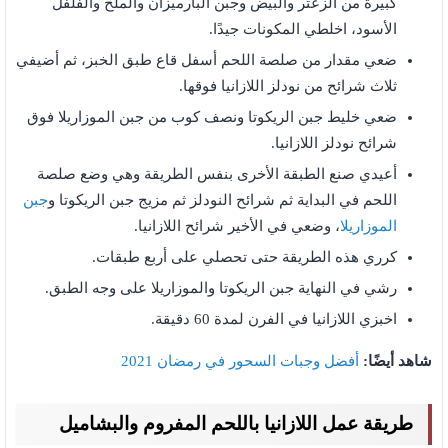
كبيرة من الزعتر والبيض وجبن البارميزان والملح والفلفل
الأسود، اخلطي المكونات جيدًا.
ضعي مقدار من صلصة اللحم أسفل قاع طبق الخبز، ثم أضيفي
ثلاث شرائح من نودلز اللازانيا فوقها.
ضعي خليط جبن الريكوتا ونصف كوب من جبن الموزاريلا فوق
شرائح نودلز اللازانيا.
أعيدي صنع الطبقة الأخرى بنفس الطريقة وهي وضع صلصة
اللحم في البداية ثم شرائح النودلز ثم مزيج جبن الريكوتا و
جبن
الموزاريلا
، وضعي في الأخير شرائح اللازانيا.
كرري هذه الطريقة حتى تحصلي على أربع طبقات.
رشي في النهاية جبن الريكوتا والموزاريلا على وجه الطبق.
اخبزي اللازانيا في الفرن لمدة 60 دقيقة.
شاهد أيضًا:
أفضل وجبات السحور في رمضان 2021
طريقة عمل اللازانيا باللحم المفروم والبشاميل