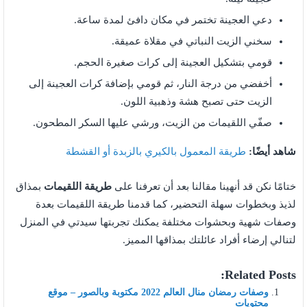
دعي العجينة تختمر في مكان دافئ لمدة ساعة.
سخني الزيت النباتي في مقلاة عميقة.
قومي بتشكيل العجينة إلى كرات صغيرة الحجم.
أخفضي من درجة النار، ثم قومي بإضافة كرات العجينة إلى
الزيت حتى تصبح هشة وذهبية اللون.
صفّي اللقيمات من الزيت، ورشي عليها السكر المطحون.
شاهد أيضًا:
طريقة المعمول بالكيري بالزبدة أو القشطة
ختامًا نكن قد أنهينا مقالنا بعد أن تعرفنا على
طريقة اللقيمات
بمذاق
لذيذ وبخطوات سهلة التحضير، كما قدمنا طريقة اللقيمات بعدة
وصفات شهية وبحشوات مختلفة يمكنك تجربتها سيدتي في المنزل
لتنالي إرضاء أفراد عائلتك بمذاقها المميز.
Related Posts:
وصفات رمضان منال العالم 2022 مكتوبة وبالصور – موقع
محتويات