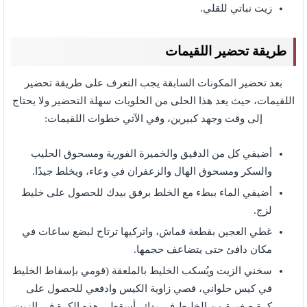
زيت نباتي للقلي.
طريقة تحضير اللقيمات
بعد تحضير المكونات السابقة يجب التعرف على طريقة تحضير
اللقيمات، حيث يعد هذا الحلى من الحلويات سهلة التحضير ولا يحتاج
إلى وقت وجهد كبيرين، وفي الآتي خطوات اللقيمات:
أضيفي كل من الدقيق والخميرة الفورية ومسحوق الحليب
والسكر ومسحوق الهال والزعفران في وعاء، ويخلط جيدًا.
أضيفي الماء ببطء مع الخلط برفق بيدك للحصول على خليط
لزج.
غطي العجين بقطعة قماش، واتركيها ترتاح لبضع ساعات في
مكان دافئ حتى يتضاعف حجمها.
سخني الزيت ويُسكب الخليط بالملعقة (قومي بإسقاط الخليط
في كيس حلواني، قصي زاوية الكيس وادفعي للحصول على
كرة صغيرة من الخليط في يدك، أسقطي هذه الكرة في الزيت