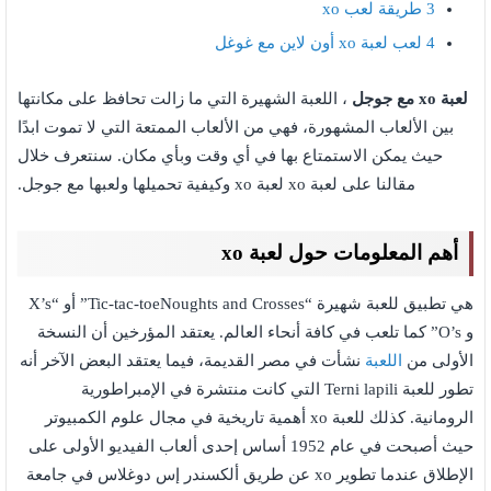
3
طريقة لعب xo
4
لعب لعبة xo أون لاين مع غوغل
لعبة xo مع جوجل
، اللعبة الشهيرة التي ما زالت تحافظ على مكانتها
بين الألعاب المشهورة، فهي من الألعاب الممتعة التي لا تموت ابدًا
حيث يمكن الاستمتاع بها في أي وقت وبأي مكان. سنتعرف خلال
مقالنا على لعبة xo لعبة xo وكيفية تحميلها ولعبها مع جوجل.
أهم المعلومات حول لعبة xo
هي تطبيق للعبة شهيرة “Tic-tac-toeNoughts and Crosses” أو “X’s
و O’s” كما تلعب في كافة أنحاء العالم. يعتقد المؤرخين أن النسخة
الأولى من
اللعبة
نشأت في مصر القديمة، فيما يعتقد البعض الآخر أنه
تطور للعبة Terni lapili التي كانت منتشرة في الإمبراطورية
الرومانية. كذلك للعبة xo أهمية تاريخية في مجال علوم الكمبيوتر
حيث أصبحت في عام 1952 أساس إحدى ألعاب الفيديو الأولى على
الإطلاق عندما تطوير xo عن طريق ألكسندر إس دوغلاس في جامعة