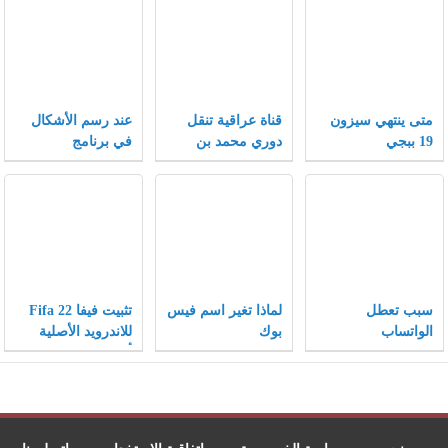
متى ينتهي سيزون
قناة عراقية تنقل
عند رسم الأشكال
19 ببجي
دوري محمد بن
في برنامج
سلمان 2021
الإنكسكيب يمكن
تغيير الأشكال إلى
أشكال أخرى بتغيير
الخصائص .
سبب تعطل
لماذا تغير اسم فيس
تثبيت فيفا Fifa 22
الواتساب
بوك
للاندرويد الأصلية
والانستقرام والفيس
أخر إصدار
بوك 2021