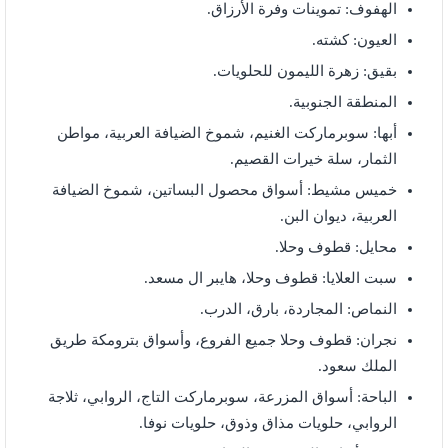
الهفوف: تموينات وفرة الأرزاق.
العيون: كشته.
بقيق: زهرة الليمون للحلويات.
المنطقة الجنوبية.
أبها: سوبرماركت الغنيم، شموخ الضيافة العربية، مواطن
الثمار، سلة خيرات القصيم.
خميس مشيط: أسواق محصول البساتين، شموخ الضيافة
العربية، ديوان البن.
محايل: قطوف وحلا.
سبت العلايا: قطوف وحلا، هايبر ال مسعد.
النماص: المجاردة، بارق، الدرب.
نجران: قطوف وحلا جميع الفروع، وأسواق بترومكة طريق
الملك سعود.
الباحة: أسواق المزرعة، سوبرماركت التاج، الروابي، ثلاجة
الروابي، حلويات مذاق وذوق، حلويات نوفا.