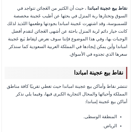
نقاط بيع عجينة امباندا
، حيث أن الكثير من العَجائن تتواجد في
السوق وتختارها ربة المنزل في بحثها عن أطيب عَجينة مخصصة
للسمبوسة، وقد اشتهرت عَجينة امباندا بجودتها وطعمها اللذيذ لذلك
كانت خيار دائم لربة المنزل باحثة عن أشهى العَجائن لتقدم أفضل
الوجبات بها، وفي هذا الموضوع فإننا سوف نعرض لنِقاط بَيع عَجينة
امباندا وأين يمكن إيجادها في المملكة العربية السعودية كما سنذكر
سعرها الذي تجدوه في الأسواق.
نقاط بيع عجينة امباندا
تنتشر نقاط وأماكن بيع عجينة امباندا حيث تغطي تقريبًا كافة مناطق
المملكة وأحيائها والمحال التجارية الكبرى فيها، وفيما يلي نذكر
أماكن بيع عَجينة إمباندا:
المنطقة الوسطى.
الرياض.