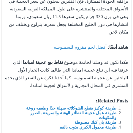
يرافقه الجودة الممتازة، فإن الكثيرين يبحثون عن سعر العجينة في
الأسواق المختلفة والمنتشرة على طول المملكة العربية السعودية
وهي في وزن 330 جرام يكون سعرها 11.5 ريال سعودي، وربما
انتشارها في دول الخليج المختلفة يجعل سعرها يتراوح ويختلف من
مكان لآخر.
شاهد أيضًا:
أفضل لحم مفروم للسمبوسه
هكذا نكون قد وصلنا لخاتمة موضوع
نقاط بيع عجينة امباندا
الذي
عرفنا فيه أين تباع عجينة امباندا التي طالما كانت الخيار الأول
للباحثين عن عجينة السمبوسة، كما أخذنا فكرة عن السعر الذي يجده
المشتري في المحال التجارية والأسواق لعجينة امباندا.
Related Posts:
طريقة كوكيز بقطع الشوكلاته سهلة جدًا وطعمه روعة
طريقة عمل عجينة الفطائر الهشة والسريعة بالصور
والمكونات
طريقة بان كيك مضبوطة
طريقة معمول الكيري يذوب بالفم