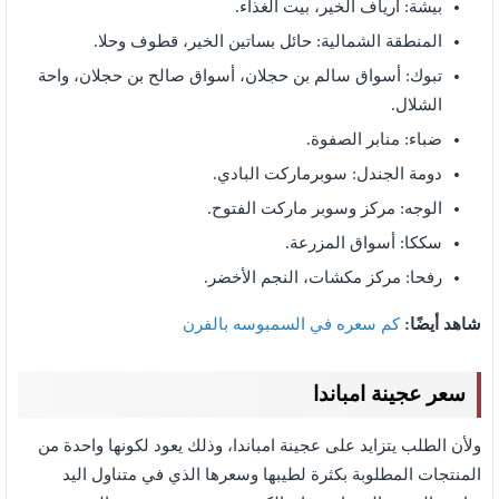
بيشة: أرياف الخير، بيت الغذاء.
المنطقة الشمالية: حائل بساتين الخير، قطوف وحلا.
تبوك: أسواق سالم بن حجلان، أسواق صالح بن حجلان، واحة
الشلال.
ضباء: منابر الصفوة.
دومة الجندل: سوبرماركت البادي.
الوجه: مركز وسوبر ماركت الفتوح.
سككا: أسواق المزرعة.
رفحا: مركز مكشات، النجم الأخضر.
شاهد أيضًا:
كم سعره في السمبوسه بالفرن
سعر عجينة امباندا
ولأن الطلب يتزايد على عجينة امباندا، وذلك يعود لكونها واحدة من
المنتجات المطلوبة بكثرة لطيبها وسعرها الذي في متناول اليد