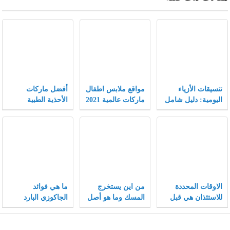
تنسيقات الأزياء
مواقع ملابس اطفال
أفضل ماركات
اليومية: دليل شامل
ماركات عالمية 2021
الأحذية الطبية
يجمع بين الراحة
النسائية
والأناقة لتجربة
تسوق لا مثيل لها.
الاوقات المحددة
من اين يستخرج
ما هي فوائد
للاستئذان هي قبل
المسك وما هو أصل
الجاكوزي البارد
صلاة الفجر وبعد
تسميته وما هي
صلاة
مصادره