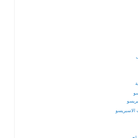
ة
سو
بريسو
 الاسبريسو
لح