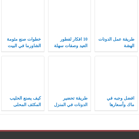
طريقة عمل الدونات
10 افكار لفطور
خطوات صنع مثومة
الهشة
العيد وصفات سهلة
الشاورما في البيت
وسريعة لفطور
مميز
افضل وجبه في
طريقة تحضير
كيف يصنع الحليب
ماك وأسعارها
الدونات في المنزل
المكثف المحلى
مثل المحلات
وفيما يستخدم