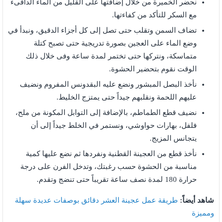
نحضر الخميرة من خلال إضافتها على القليل من الماء الدافىء
مع السكر للتأكد من كفاءتها.
تضاف السمن وتقلب حتى تصل إلى كل أجزاء الدقيق، ونبدأ في
وضع الماء على العجين بصورة تدريجية حتى تصبح كتلة
متماسكة، ونتركها حتى تختمر لمدة ساعة وفى خلال ذلك
الوقت نقوم بتحضير الحشوة.
نأخذ البصل المبشور ونضع عليه البقدونس المفروم ونضيف
عليهم اللحمة ونقلبهم جيداً حتى يمتزج الخليط.
نضيف قطع الطماطم، بالإضافة إلى التوابل المكونة من ملح،
فلفل، بهارات حواوشي، ونستمر في الخلط جيداً إلى أن
يتجانس المزيج.
نأخذ قطع من العجينة القطنية ونفردها ثم نضع عليها كمية
مناسبة من الحشوة حسب رغبتك، وتدخل الفرن على درجة
حرارة 180 لمدة نصف ساعة تقريباً حتى تنضج وتقدم.
شاهد أيضاً:
طريقة عمل عجينة العشر دقائق بوصفات عديدة سهلة
ومميزة