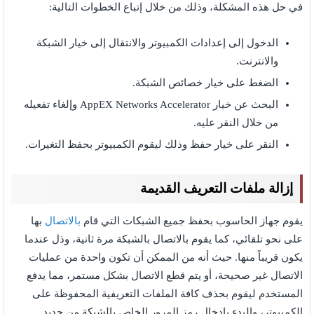
في حل هذه المشكلة، وذلك من خلال إتباع الخطوات التالية:
الدخول إلى إعدادات الكمبيوتر والانتقال إلى خيار الشبكة
والانترنت.
الضغط على خيار خصائص الشبكة.
البحث عن خيار AppEX Networks Accelerator وإلغاء تفعيله
من خلال النقر عليه.
النقر على خيار حفظ وذلك ليقوم الكمبيوتر بحفظ التغيرات.
إزالة ملفات التعريف القديمة
يقوم جهاز الحاسوب بحفظ جميع الشبكات التي قام
بالاتصال
بها
على نحو تلقائي، كما يقوم بالاتصال بالشبكة مرة ثانية، وذل عندما
يكون قريباً منها. حيث أنه من الممكن أن تكون واحدة من عمليات
الاتصال غير صحيحة، أو يتم قطع الاتصال بشكل مستمر، مما يدفع
المستخدم ليقوم بحذف كافة الملفات التعريفية المحفوظة على
الكمبيوتر، والبدء بإدخال رمز المرور الخاص بالشبكة من جديد.