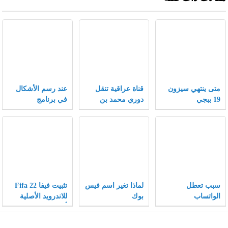
متى ينتهي سيزون
قناة عراقية تنقل
عند رسم الأشكال
19 ببجي
دوري محمد بن
في برنامج
سلمان 2021
الإنكسكيب يمكن
تغيير الأشكال إلى
أشكال أخرى بتغيير
الخصائص .
سبب تعطل
لماذا تغير اسم فيس
تثبيت فيفا Fifa 22
الواتساب
بوك
للاندرويد الأصلية
والانستقرام والفيس
أخر إصدار
بوك 2021