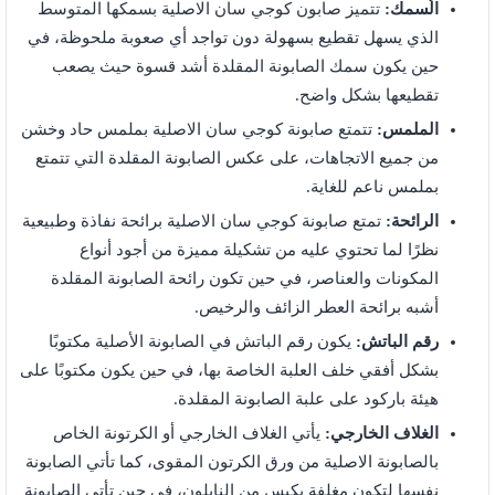
الُسمك:
تتميز صابون كوجي سان الاصلية بسمكها المتوسط
الذي يسهل تقطيع بسهولة دون تواجد أي صعوبة ملحوظة، في
حين يكون سمك الصابونة المقلدة أشد قسوة حيث يصعب
تقطيعها بشكل واضح.
الملمس:
تتمتع صابونة كوجي سان الاصلية بملمس حاد وخشن
من جميع الاتجاهات، على عكس الصابونة المقلدة التي تتمتع
بملمس ناعم للغاية.
الرائحة:
تمتع صابونة كوجي سان الاصلية برائحة نفاذة وطبيعية
نظرًا لما تحتوي عليه من تشكيلة مميزة من أجود أنواع
المكونات والعناصر، في حين تكون رائحة الصابونة المقلدة
أشبه برائحة العطر الزائف والرخيص.
رقم الباتش:
يكون رقم الباتش في الصابونة الأصلية مكتوبًا
بشكل أفقي خلف العلبة الخاصة بها، في حين يكون مكتوبًا على
هيئة باركود على علبة الصابونة المقلدة.
الغلاف الخارجي:
يأتي الغلاف الخارجي أو الكرتونة الخاص
بالصابونة الاصلية من ورق الكرتون المقوى، كما تأتي الصابونة
نفسها لتكون مغلفة بكيس من النايلون، في حين تأتي الصابونة