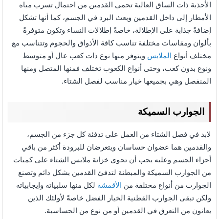
الأحذية ذات الساق العالية تحمي القدمين من احتمال تسرب مياه
الأمطار إلى داخل القدمين وبعث البرد في الجسم، كما أنها تشكل
إضافةً جذابة على الإطلالة، خاصةً إطلالات النساء وتكون متوفرةً
بألوان ومقاسات مختلفة تناسب كافة الأذواق والحجوم وتتناسب مع
مختلف أنواع
الملابس
ويتوفر منها نوع ذات كعب عال أو متوسط
ونوع بدون كعب، وحتى أنواع الكعوب تختلف فمنها المتصل ومنها
المنفصل وهي بجميعها خيار مناسب لفصل الشتاء.
الجوارب السميكة
لابد في فصل الشتاء من العمل على تدفئة كل جزء من الجسم،
والقدمين هما عضوان حساسان ويتعرضان للبرودة أكثر من باقي
أجزاء الجسم وعليه يجب أن تحوي خزانة ملابس الشتاء على كميات
من الجوارب السميكة والمبطنة لتدفئ القدمين بشكل دائم وتصنع
الجوارب من أنواع مختلفة من
الأقمشة
لكل منها سلبياته وإيجابياته
ولكن تبقى الجوارب القطنية الخيار الفضل خاصةً لأولئك الذين
يعانون من التعرق في القدمين أو من نوع من الحساسية.