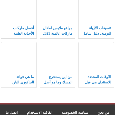
تنسيقات الأزياء
مواقع ملابس اطفال
أفضل ماركات
اليومية: دليل شامل
ماركات عالمية 2021
الأحذية الطبية
يجمع بين الراحة
النسائية
والأناقة لتجربة
تسوق لا مثيل لها.
الاوقات المحددة
من اين يستخرج
ما هي فوائد
للاستئذان هي قبل
المسك وما هو أصل
الجاكوزي البارد
صلاة الفجر وبعد
تسميته وما هي
صلاة
مصادره
من نحن
سياسة الخصوصية
اتفاقية الاستخدام
اتصل بنا