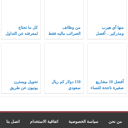
منها آي هيرب
من وظائف
كل ما تحتاج
ومذركير .. أفضل
الضرائب ماليه فقط
لمعرفته عن التداول
كوبونات خصم تلقى
في سوق الفوركس
إقبالاً متزايداً بعام
2021
أفضل 10 مشاريع
150 دولار كم ريال
تحويل ويسترن
صغيرة ناجحة للنساء
سعودي
يونيون عن طريق
ونصائح هامة لنجاح
الفيزا
المشاريع الصغيرة
من نحن
سياسة الخصوصية
اتفاقية الاستخدام
اتصل بنا