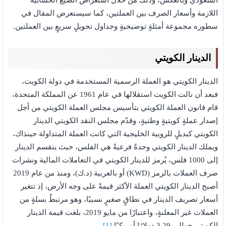
السعودي وبالعكس، وذلك من خلال استعراض الصيغ الحسابية
اللازمة وأسعار الصرف بين العملتين، كما سيستعرض المقال في
سطوره مجموعة أمثلةٍ توضيحيةٍ وجداول تحويلٍ سريعٍ بين العملتين.
الدينار الكويتي
الدينار الكويتي هو العملة الرسمية المستخدمة في دولة الكويت،
فبعد أن نالت الكويت استقلالها في عام 1961 عن المملكة المتحدة،
قام قانون العملة الكويتي بتأسيس مجلس العملة الكويتي من أجل
إصدار عملةٍ كويتيةٍ وطنيةٍ، وقدّم مجلس النقد الكويتي الدينار
الكويتي كبديلٍ للروبية الخليجية التي كانت العملة المتداولة حينذاك،
ويملك الدينار الكويتي وحدةً فرعيةً هي الفلس، حيث ينقسم الدينار
إلى 1000 فلس، يُرمز للدينار الكويتي في التعاملات المالية ونشرات
صرف العملات بالرمز (KWD) أو بالعربية (د.ك)، ومنذ من عام 2019
أصبح الدينار الكويتي العملة الأكثر قيمةً على وجه الأرض، إذ تتغير
أسعار تصريف الدينار في نطاقٍ صغيرٍ نسبيًا، وهو مرتبطٌ بسلةٍ من
العملات غير المعلنةٍ، واعتبارًا من مايو 2019، بلغت قيمة الدينار
الكويتي حوالي 3.29 دولارًا أمريكيًا.
[1]