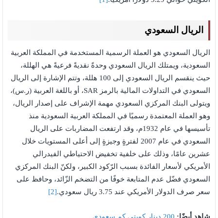
الريال السعودي
الريال السعودي هو العملة الرسمية المستخدمة في المملكة العربية
السعودية، ويمتلك الريال السعودي وحدةً نقديةً فرعيةً هي الهللة،
حيث ينقسم الريال السعودي إلى 100 هللة، وتتم الإشارة إلى الريال
السعودي في التداولات المالية بالرمز SAR، أو باللغة العربية (ر.س)،
ويتولى البنك المركزي السعودي مهمة الإشراف على إصدار الريال،
وهو العملة المعتمدة رسميًا في المملكة العربية السعودية منذ
تأسيسها في عام 1932م، وقد ارتفعت المضاربات على الريال
السعودي في عام 2007 لفترةٍ وجيزةٍ إلى أعلى المستويات خلال
عشرين عامًا، وذلك على خلفية تخفيض الاحتياطي الفيدرالي
الأمريكي لأسعار الفائدة بسبب الرّكود الكبير، ولكنّ البنك المركزي
السعودي فضّل عدم المتابعة خوفًا من التضخم الزّائد، وحافظ على
سعر صرف الدولار الأمريكي عند 3.75 ريال سعودي.
[2]
شاهد أيضًا:
200 دينار كويتي كم سعودي