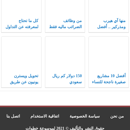
منها آي هيرب
من وظائف
كل ما تحتاج
ومذركير .. أفضل
الضرائب ماليه فقط
لمعرفته عن التداول
كوبونات خصم تلقى
في سوق الفوركس
إقبالاً متزايداً بعام
2021
أفضل 10 مشاريع
150 دولار كم ريال
تحويل ويسترن
صغيرة ناجحة للنساء
سعودي
يونيون عن طريق
ونصائح هامة لنجاح
الفيزا
المشاريع الصغيرة
من نحن
سياسة الخصوصية
اتفاقية الاستخدام
اتصل بنا
حقوق النشر والتأليف © 2021 لموسوعة خطوات