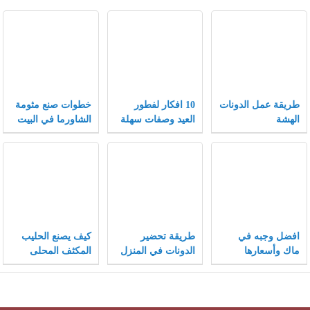
طريقة عمل الدونات
10 افكار لفطور
خطوات صنع مثومة
الهشة
العيد وصفات سهلة
الشاورما في البيت
وسريعة لفطور
مميز
افضل وجبه في
طريقة تحضير
كيف يصنع الحليب
ماك وأسعارها
الدونات في المنزل
المكثف المحلى
مثل المحلات
وفيما يستخدم