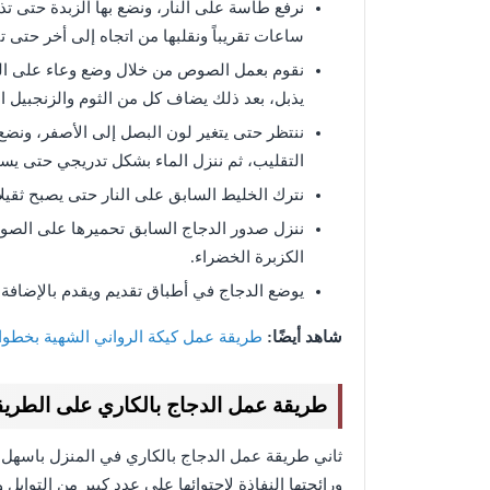
نرفع طاسة على النار، ونضع بها الزبدة حتى تذو
ساعات تقريباً ونقلبها من اتجاه إلى أخر حتى ت
نقوم بعمل الصوص من خلال وضع وعاء على الن
يذبل، بعد ذلك يضاف كل من الثوم والزنجبيل ا
ننتظر حتى يتغير لون البصل إلى الأصفر، ونض
التقليب، ثم ننزل الماء بشكل تدريجي حتى يس
نترك الخليط السابق على النار حتى يصبح ثقيلا
ننزل صدور الدجاج السابق تحميرها على الصوص،
الكزبرة الخضراء.
يوضع الدجاج في أطباق تقديم ويقدم بالإضافة إ
شاهد أيضًا:
طريقة عمل كيكة الرواني الشهية بخطو
طريقة عمل الدجاج بالكاري على الطريقة
ثاني طريقة عمل الدجاج بالكاري في المنزل باسهل ا
ورائحتها النفاذة لاحتوائها على عدد كبير من التوابل 