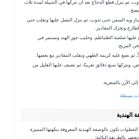
ب، ثم ننزل قطع الدجاج بعد أن نتركها في التتبيلة لمدة ثلاث
نضج.
ار وبه السمن حتى تذوب، ثم ننزل البصل عليها ونقلب حتى
لطازج ونحرك المقادير.
ع عليها صلصة الطماطم، وحليب جوز الهند ونستمر في
خن المزيج.
ً، ثم نضع عليه كريمة الطهي ونقلب المقادير مع بعضها.
 ونتركها سبع دقائق تقريبًا، ثم نضيف عليها القليل من
لى الأرز بالشعرية.
ات بسيطة
 الهندية
لخطوات تكون بالوصفة الهندية المعروفة بنكهتها المميزة
وتحضر بالطريقة التالية: