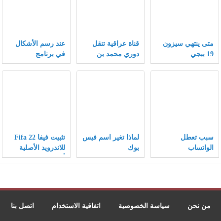
متى ينتهي سيزون
قناة عراقية تنقل
عند رسم الأشكال
19 ببجي
دوري محمد بن
في برنامج
سلمان 2021
الإنكسكيب يمكن
تغيير الأشكال إلى
أشكال أخرى بتغيير
الخصائص .
سبب تعطل
لماذا تغير اسم فيس
تثبيت فيفا Fifa 22
الواتساب
بوك
للاندرويد الأصلية
والانستقرام والفيس
أخر إصدار
بوك 2021
من نحن
سياسة الخصوصية
اتفاقية الاستخدام
اتصل بنا