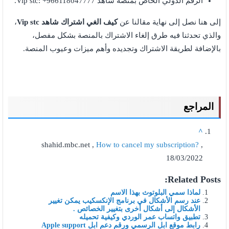
الرقم الدولي الخاص بمنصة شاهد Vip stc: +966118047777.
إلى هنا نصل إلى نهاية مقالنا عن
كيف الغي اشتراك شاهد Vip stc
،
والذي تحدثنا فيه طرق إلغاء الاشتراك بالمنصة بشكل مفصل،
بالإضافة لطريقة الاشتراك وتجديده وأهم ميزات وعيوب المنصة.
المراجع
^
shahid.mbc.net ,
How to cancel my subscription?
,
18/03/2022
Related Posts:
لماذا سمي البلوتوث بهذا الاسم
عند رسم الأشكال في برنامج الإنكسكيب يمكن تغيير
الأشكال إلى أشكال أخرى بتغيير الخصائص .
تطبيق واتساب عمر الوردي وكيفية تحميله
رابط موقع ابل الرسمي ورقم دعم ابل Apple support